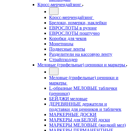
Кросс-мерчендайзинг
Кросс-мерчендайзинг
Брелоки, номерки, наклейки
ЕВРОСЛОТЫ в рулоне
ЕВРОСЛОТЫ поштучно
Коробки для чеков
Монетницы
Подвесные ленты
Разделители на кассовую ленту
Страйпхолдер
Меловые (грифельные) ценники и маркеры
Меловые (грифельные) ценники и
маркеры
L-образные МЕЛОВЫЕ таблички
(ценники)
БЕЙДЖИ меловые
ДЕРЕВЯННЫЕ держатели и
подставки для ценников и табличек
МАРКЕРНЫЕ ДОСКИ
МАРКЕРЫ для БЕЛОЙ доски
МАРКЕРЫ МЕЛОВЫЕ (жидкий мел)
МАРКЕРЫ ПЕРМАНЕНТНЫЕ