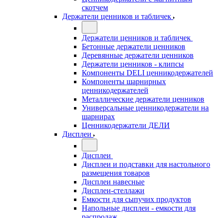
скотчем
Держатели ценников и табличек
Держатели ценников и табличек
Бетонные держатели ценников
Деревянные держатели ценников
Держатели ценников - клипсы
Компоненты DELI ценникодержателей
Компоненты шарнирных
ценникодержателей
Металлические держатели ценников
Универсальные ценникодержатели на
шарнирах
Ценникодержатели ДЕЛИ
Дисплеи
Дисплеи
Дисплеи и подставки для настольного
размещения товаров
Дисплеи навесные
Дисплеи-стеллажи
Емкости для сыпучих продуктов
Напольные дисплеи - емкости для
распродаж