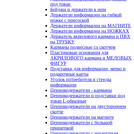
под товар
Бейджи и держатели к ним
Держатели информации на гибкой
ножке с присоской
Держатели информации на МАГНИТЕ
Держатели информации на НОЖКАХ
Держатель акрилового кармана и ПВХ
на ТРУБКУ
Карманы подвесные со скотчем
Пластиковые основания для
АКРИЛОВОГО кармана и МЕЛОВЫХ
ФИГУР
Подставки для информации, меню и
подарочные карты
Уголок потребителя и стенды
информации
Ценникодержатели - карманы
Ценникодержатели и подставки под
товар L-образные
Ценникодержатели на двустороннем
скотче
Ценникодержатели на магните
Ценникодержатели с большой
прищепкой
Ценникодержатели с магнитным