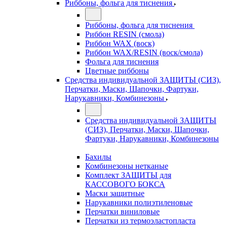
Риббоны, фольга для тиснения
Риббоны, фольга для тиснения
Риббон RESIN (смола)
Риббон WAX (воск)
Риббон WAX/RESIN (воск/смола)
Фольга для тиснения
Цветные риббоны
Средства индивидуальной ЗАЩИТЫ (СИЗ),
Перчатки, Маски, Шапочки, Фартуки,
Нарукавники, Комбинезоны
Средства индивидуальной ЗАЩИТЫ
(СИЗ), Перчатки, Маски, Шапочки,
Фартуки, Нарукавники, Комбинезоны
Бахилы
Комбинезоны нетканые
Комплект ЗАЩИТЫ для
КАССОВОГО БОКСА
Маски защитные
Нарукавники полиэтиленовые
Перчатки виниловые
Перчатки из термоэластопласта