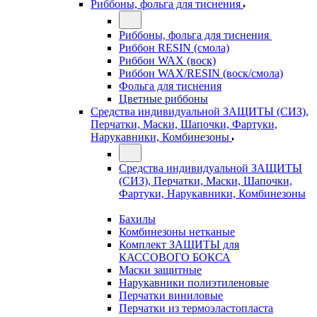
Риббоны, фольга для тиснения
Риббоны, фольга для тиснения
Риббон RESIN (смола)
Риббон WAX (воск)
Риббон WAX/RESIN (воск/смола)
Фольга для тиснения
Цветные риббоны
Средства индивидуальной ЗАЩИТЫ (СИЗ),
Перчатки, Маски, Шапочки, Фартуки,
Нарукавники, Комбинезоны
Средства индивидуальной ЗАЩИТЫ
(СИЗ), Перчатки, Маски, Шапочки,
Фартуки, Нарукавники, Комбинезоны
Бахилы
Комбинезоны нетканые
Комплект ЗАЩИТЫ для
КАССОВОГО БОКСА
Маски защитные
Нарукавники полиэтиленовые
Перчатки виниловые
Перчатки из термоэластопласта