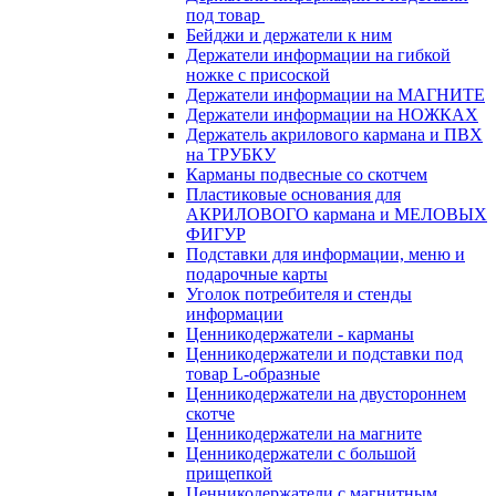
под товар
Бейджи и держатели к ним
Держатели информации на гибкой
ножке с присоской
Держатели информации на МАГНИТЕ
Держатели информации на НОЖКАХ
Держатель акрилового кармана и ПВХ
на ТРУБКУ
Карманы подвесные со скотчем
Пластиковые основания для
АКРИЛОВОГО кармана и МЕЛОВЫХ
ФИГУР
Подставки для информации, меню и
подарочные карты
Уголок потребителя и стенды
информации
Ценникодержатели - карманы
Ценникодержатели и подставки под
товар L-образные
Ценникодержатели на двустороннем
скотче
Ценникодержатели на магните
Ценникодержатели с большой
прищепкой
Ценникодержатели с магнитным