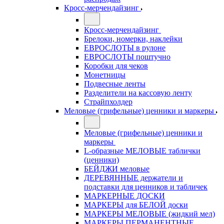
Кросс-мерчендайзинг
Кросс-мерчендайзинг
Брелоки, номерки, наклейки
ЕВРОСЛОТЫ в рулоне
ЕВРОСЛОТЫ поштучно
Коробки для чеков
Монетницы
Подвесные ленты
Разделители на кассовую ленту
Страйпхолдер
Меловые (грифельные) ценники и маркеры
Меловые (грифельные) ценники и
маркеры
L-образные МЕЛОВЫЕ таблички
(ценники)
БЕЙДЖИ меловые
ДЕРЕВЯННЫЕ держатели и
подставки для ценников и табличек
МАРКЕРНЫЕ ДОСКИ
МАРКЕРЫ для БЕЛОЙ доски
МАРКЕРЫ МЕЛОВЫЕ (жидкий мел)
МАРКЕРЫ ПЕРМАНЕНТНЫЕ