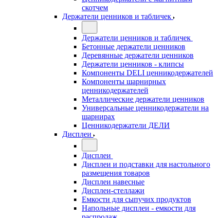
скотчем
Держатели ценников и табличек
Держатели ценников и табличек
Бетонные держатели ценников
Деревянные держатели ценников
Держатели ценников - клипсы
Компоненты DELI ценникодержателей
Компоненты шарнирных
ценникодержателей
Металлические держатели ценников
Универсальные ценникодержатели на
шарнирах
Ценникодержатели ДЕЛИ
Дисплеи
Дисплеи
Дисплеи и подставки для настольного
размещения товаров
Дисплеи навесные
Дисплеи-стеллажи
Емкости для сыпучих продуктов
Напольные дисплеи - емкости для
распродаж