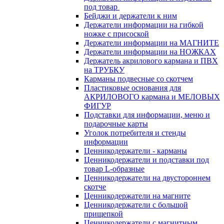
под товар
Бейджи и держатели к ним
Держатели информации на гибкой
ножке с присоской
Держатели информации на МАГНИТЕ
Держатели информации на НОЖКАХ
Держатель акрилового кармана и ПВХ
на ТРУБКУ
Карманы подвесные со скотчем
Пластиковые основания для
АКРИЛОВОГО кармана и МЕЛОВЫХ
ФИГУР
Подставки для информации, меню и
подарочные карты
Уголок потребителя и стенды
информации
Ценникодержатели - карманы
Ценникодержатели и подставки под
товар L-образные
Ценникодержатели на двустороннем
скотче
Ценникодержатели на магните
Ценникодержатели с большой
прищепкой
Ценникодержатели с магнитным