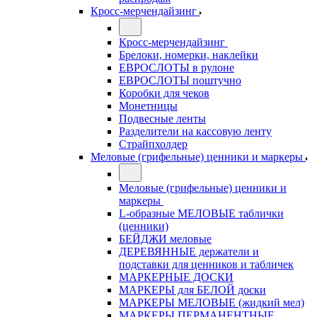
Кросс-мерчендайзинг
Кросс-мерчендайзинг
Брелоки, номерки, наклейки
ЕВРОСЛОТЫ в рулоне
ЕВРОСЛОТЫ поштучно
Коробки для чеков
Монетницы
Подвесные ленты
Разделители на кассовую ленту
Страйпхолдер
Меловые (грифельные) ценники и маркеры
Меловые (грифельные) ценники и
маркеры
L-образные МЕЛОВЫЕ таблички
(ценники)
БЕЙДЖИ меловые
ДЕРЕВЯННЫЕ держатели и
подставки для ценников и табличек
МАРКЕРНЫЕ ДОСКИ
МАРКЕРЫ для БЕЛОЙ доски
МАРКЕРЫ МЕЛОВЫЕ (жидкий мел)
МАРКЕРЫ ПЕРМАНЕНТНЫЕ