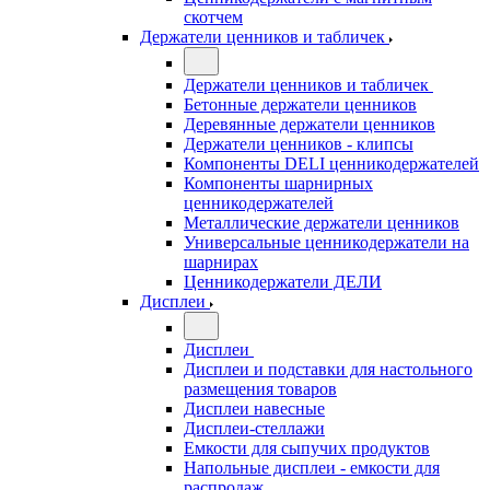
скотчем
Держатели ценников и табличек
Держатели ценников и табличек
Бетонные держатели ценников
Деревянные держатели ценников
Держатели ценников - клипсы
Компоненты DELI ценникодержателей
Компоненты шарнирных
ценникодержателей
Металлические держатели ценников
Универсальные ценникодержатели на
шарнирах
Ценникодержатели ДЕЛИ
Дисплеи
Дисплеи
Дисплеи и подставки для настольного
размещения товаров
Дисплеи навесные
Дисплеи-стеллажи
Емкости для сыпучих продуктов
Напольные дисплеи - емкости для
распродаж