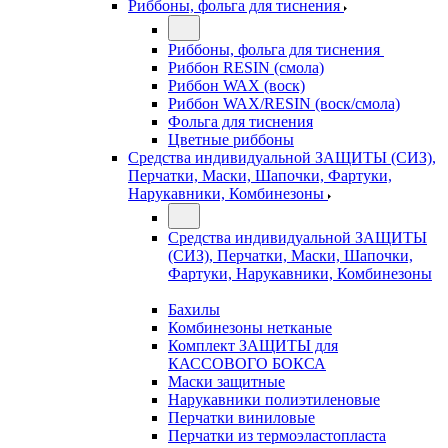
Риббоны, фольга для тиснения
Риббоны, фольга для тиснения
Риббон RESIN (смола)
Риббон WAX (воск)
Риббон WAX/RESIN (воск/смола)
Фольга для тиснения
Цветные риббоны
Средства индивидуальной ЗАЩИТЫ (СИЗ),
Перчатки, Маски, Шапочки, Фартуки,
Нарукавники, Комбинезоны
Средства индивидуальной ЗАЩИТЫ
(СИЗ), Перчатки, Маски, Шапочки,
Фартуки, Нарукавники, Комбинезоны
Бахилы
Комбинезоны нетканые
Комплект ЗАЩИТЫ для
КАССОВОГО БОКСА
Маски защитные
Нарукавники полиэтиленовые
Перчатки виниловые
Перчатки из термоэластопласта