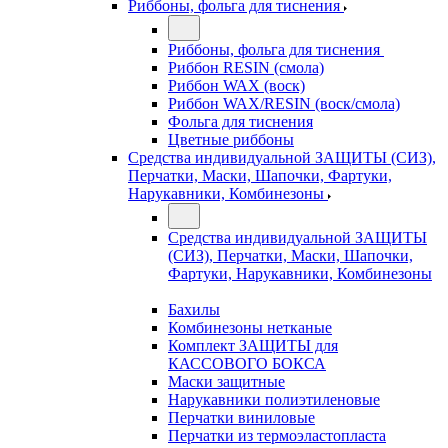
Риббоны, фольга для тиснения
Риббоны, фольга для тиснения
Риббон RESIN (смола)
Риббон WAX (воск)
Риббон WAX/RESIN (воск/смола)
Фольга для тиснения
Цветные риббоны
Средства индивидуальной ЗАЩИТЫ (СИЗ),
Перчатки, Маски, Шапочки, Фартуки,
Нарукавники, Комбинезоны
Средства индивидуальной ЗАЩИТЫ
(СИЗ), Перчатки, Маски, Шапочки,
Фартуки, Нарукавники, Комбинезоны
Бахилы
Комбинезоны нетканые
Комплект ЗАЩИТЫ для
КАССОВОГО БОКСА
Маски защитные
Нарукавники полиэтиленовые
Перчатки виниловые
Перчатки из термоэластопласта