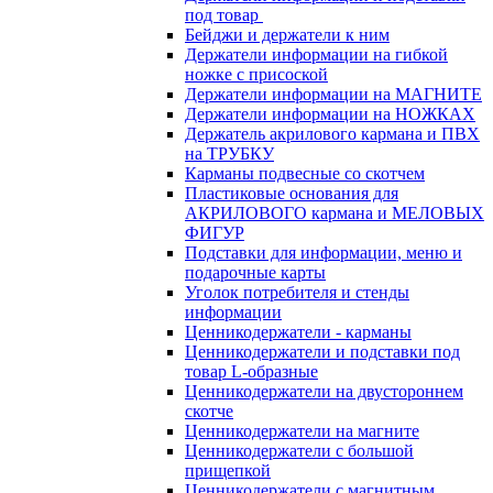
под товар
Бейджи и держатели к ним
Держатели информации на гибкой
ножке с присоской
Держатели информации на МАГНИТЕ
Держатели информации на НОЖКАХ
Держатель акрилового кармана и ПВХ
на ТРУБКУ
Карманы подвесные со скотчем
Пластиковые основания для
АКРИЛОВОГО кармана и МЕЛОВЫХ
ФИГУР
Подставки для информации, меню и
подарочные карты
Уголок потребителя и стенды
информации
Ценникодержатели - карманы
Ценникодержатели и подставки под
товар L-образные
Ценникодержатели на двустороннем
скотче
Ценникодержатели на магните
Ценникодержатели с большой
прищепкой
Ценникодержатели с магнитным