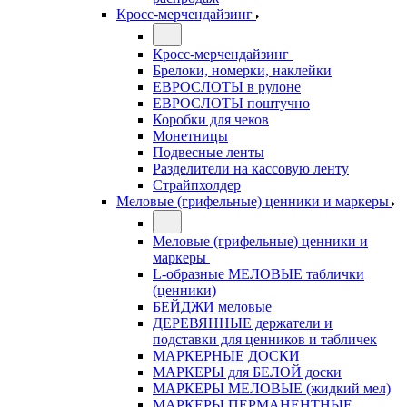
Кросс-мерчендайзинг
Кросс-мерчендайзинг
Брелоки, номерки, наклейки
ЕВРОСЛОТЫ в рулоне
ЕВРОСЛОТЫ поштучно
Коробки для чеков
Монетницы
Подвесные ленты
Разделители на кассовую ленту
Страйпхолдер
Меловые (грифельные) ценники и маркеры
Меловые (грифельные) ценники и
маркеры
L-образные МЕЛОВЫЕ таблички
(ценники)
БЕЙДЖИ меловые
ДЕРЕВЯННЫЕ держатели и
подставки для ценников и табличек
МАРКЕРНЫЕ ДОСКИ
МАРКЕРЫ для БЕЛОЙ доски
МАРКЕРЫ МЕЛОВЫЕ (жидкий мел)
МАРКЕРЫ ПЕРМАНЕНТНЫЕ