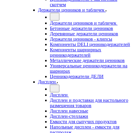
скотчем
Держатели ценников и табличек
Держатели ценников и табличек
Бетонные держатели ценников
Деревянные держатели ценников
Держатели ценников - клипсы
Компоненты DELI ценникодержателей
Компоненты шарнирных
ценникодержателей
Металлические держатели ценников
Универсальные ценникодержатели на
шарнирах
Ценникодержатели ДЕЛИ
Дисплеи
Дисплеи
Дисплеи и подставки для настольного
размещения товаров
Дисплеи навесные
Дисплеи-стеллажи
Емкости для сыпучих продуктов
Напольные дисплеи - емкости для
распродаж