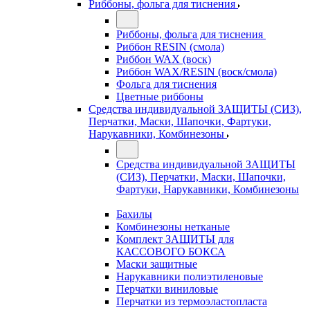
Риббоны, фольга для тиснения
Риббоны, фольга для тиснения
Риббон RESIN (смола)
Риббон WAX (воск)
Риббон WAX/RESIN (воск/смола)
Фольга для тиснения
Цветные риббоны
Средства индивидуальной ЗАЩИТЫ (СИЗ),
Перчатки, Маски, Шапочки, Фартуки,
Нарукавники, Комбинезоны
Средства индивидуальной ЗАЩИТЫ
(СИЗ), Перчатки, Маски, Шапочки,
Фартуки, Нарукавники, Комбинезоны
Бахилы
Комбинезоны нетканые
Комплект ЗАЩИТЫ для
КАССОВОГО БОКСА
Маски защитные
Нарукавники полиэтиленовые
Перчатки виниловые
Перчатки из термоэластопласта