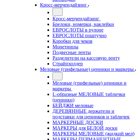
Кросс-мерчендайзинг
Кросс-мерчендайзинг
Брелоки, номерки, наклейки
ЕВРОСЛОТЫ в рулоне
ЕВРОСЛОТЫ поштучно
Коробки для чеков
Монетницы
Подвесные ленты
Разделители на кассовую ленту
Страйпхолдер
Меловые (грифельные) ценники и маркеры
Меловые (грифельные) ценники и
маркеры
L-образные МЕЛОВЫЕ таблички
(ценники)
БЕЙДЖИ меловые
ДЕРЕВЯННЫЕ держатели и
подставки для ценников и табличек
МАРКЕРНЫЕ ДОСКИ
МАРКЕРЫ для БЕЛОЙ доски
МАРКЕРЫ МЕЛОВЫЕ (жидкий мел)
МАРКЕРЫ ПЕРМАНЕНТНЫЕ