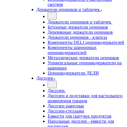
скотчем
Держатели ценников и табличек
Держатели ценников и табличек
Бетонные держатели ценников
Деревянные держатели ценников
Держатели ценников - клипсы
Компоненты DELI ценникодержателей
Компоненты шарнирных
ценникодержателей
Металлические держатели ценников
Универсальные ценникодержатели на
шарнирах
Ценникодержатели ДЕЛИ
Дисплеи
Дисплеи
Дисплеи и подставки для настольного
размещения товаров
Дисплеи навесные
Дисплеи-стеллажи
Емкости для сыпучих продуктов
Напольные дисплеи - емкости для
распродаж