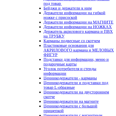
под товар
Бейджи и держатели к ним
Держатели информации на гибкой
ножке с присоской
Держатели информации на МАГНИТЕ
Держатели информации на НОЖКАХ
Держатель акрилового кармана и ПВХ
на ТРУБКУ
Карманы подвесные со скотчем
Пластиковые основания для
АКРИЛОВОГО кармана и МЕЛОВЫХ
ФИГУР
Подставки для информации, меню и
подарочные карты
Уголок потребителя и стенды
информации
Ценникодержатели - карманы
Ценникодержатели и подставки под
товар L-образные
Ценникодержатели на двустороннем
скотче
Ценникодержатели на магните
Ценникодержатели с большой
прищепкой
Ценникодержатели с магнитным