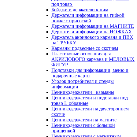
под товар
Бейджи и держатели к ним
Держатели информации на гибкой
ножке с присоской
Держатели информации на МАГНИТЕ
Держатели информации на НОЖКАХ
Держатель акрилового кармана и ПВХ
на ТРУБКУ
Карманы подвесные со скотчем
Пластиковые основания для
АКРИЛОВОГО кармана и МЕЛОВЫХ
ФИГУР
Подставки для информации, меню и
подарочные карты
Уголок потребителя и стенды
информации
Ценникодержатели - карманы
Ценникодержатели и подставки под
товар L-образные
Ценникодержатели на двустороннем
скотче
Ценникодержатели на магните
Ценникодержатели с большой
прищепкой
Ценникодержатели с магнитным