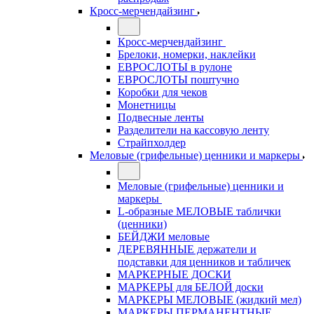
Кросс-мерчендайзинг
Кросс-мерчендайзинг
Брелоки, номерки, наклейки
ЕВРОСЛОТЫ в рулоне
ЕВРОСЛОТЫ поштучно
Коробки для чеков
Монетницы
Подвесные ленты
Разделители на кассовую ленту
Страйпхолдер
Меловые (грифельные) ценники и маркеры
Меловые (грифельные) ценники и
маркеры
L-образные МЕЛОВЫЕ таблички
(ценники)
БЕЙДЖИ меловые
ДЕРЕВЯННЫЕ держатели и
подставки для ценников и табличек
МАРКЕРНЫЕ ДОСКИ
МАРКЕРЫ для БЕЛОЙ доски
МАРКЕРЫ МЕЛОВЫЕ (жидкий мел)
МАРКЕРЫ ПЕРМАНЕНТНЫЕ