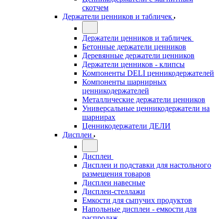
скотчем
Держатели ценников и табличек
Держатели ценников и табличек
Бетонные держатели ценников
Деревянные держатели ценников
Держатели ценников - клипсы
Компоненты DELI ценникодержателей
Компоненты шарнирных
ценникодержателей
Металлические держатели ценников
Универсальные ценникодержатели на
шарнирах
Ценникодержатели ДЕЛИ
Дисплеи
Дисплеи
Дисплеи и подставки для настольного
размещения товаров
Дисплеи навесные
Дисплеи-стеллажи
Емкости для сыпучих продуктов
Напольные дисплеи - емкости для
распродаж