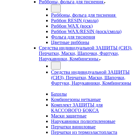
Риббоны, фольга для тиснения
Риббоны, фольга для тиснения
Риббон RESIN (смола)
Риббон WAX (воск)
Риббон WAX/RESIN (воск/смола)
Фольга для тиснения
Цветные риббоны
Средства индивидуальной ЗАЩИТЫ (СИЗ),
Перчатки, Маски, Шапочки, Фартуки,
Нарукавники, Комбинезоны
Средства индивидуальной ЗАЩИТЫ
(СИЗ), Перчатки, Маски, Шапочки,
Фартуки, Нарукавники, Комбинезоны
Бахилы
Комбинезоны нетканые
Комплект ЗАЩИТЫ для
КАССОВОГО БОКСА
Маски защитные
Нарукавники полиэтиленовые
Перчатки виниловые
Перчатки из термоэластопласта