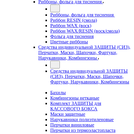
Риббоны, фольга для тиснения
Риббоны, фольга для тиснения
Риббон RESIN (смола)
Риббон WAX (воск)
Риббон WAX/RESIN (воск/смола)
Фольга для тиснения
Цветные риббоны
Средства индивидуальной ЗАЩИТЫ (СИЗ),
Перчатки, Маски, Шапочки, Фартуки,
Нарукавники, Комбинезоны
Средства индивидуальной ЗАЩИТЫ
(СИЗ), Перчатки, Маски, Шапочки,
Фартуки, Нарукавники, Комбинезоны
Бахилы
Комбинезоны нетканые
Комплект ЗАЩИТЫ для
КАССОВОГО БОКСА
Маски защитные
Нарукавники полиэтиленовые
Перчатки виниловые
Перчатки из термоэластопласта