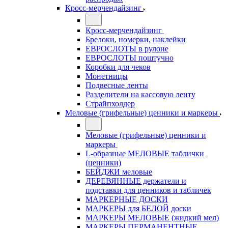
Кросс-мерчендайзинг
Кросс-мерчендайзинг
Брелоки, номерки, наклейки
ЕВРОСЛОТЫ в рулоне
ЕВРОСЛОТЫ поштучно
Коробки для чеков
Монетницы
Подвесные ленты
Разделители на кассовую ленту
Страйпхолдер
Меловые (грифельные) ценники и маркеры
Меловые (грифельные) ценники и
маркеры
L-образные МЕЛОВЫЕ таблички
(ценники)
БЕЙДЖИ меловые
ДЕРЕВЯННЫЕ держатели и
подставки для ценников и табличек
МАРКЕРНЫЕ ДОСКИ
МАРКЕРЫ для БЕЛОЙ доски
МАРКЕРЫ МЕЛОВЫЕ (жидкий мел)
МАРКЕРЫ ПЕРМАНЕНТНЫЕ