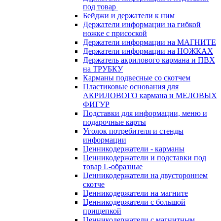
под товар
Бейджи и держатели к ним
Держатели информации на гибкой
ножке с присоской
Держатели информации на МАГНИТЕ
Держатели информации на НОЖКАХ
Держатель акрилового кармана и ПВХ
на ТРУБКУ
Карманы подвесные со скотчем
Пластиковые основания для
АКРИЛОВОГО кармана и МЕЛОВЫХ
ФИГУР
Подставки для информации, меню и
подарочные карты
Уголок потребителя и стенды
информации
Ценникодержатели - карманы
Ценникодержатели и подставки под
товар L-образные
Ценникодержатели на двустороннем
скотче
Ценникодержатели на магните
Ценникодержатели с большой
прищепкой
Ценникодержатели с магнитным