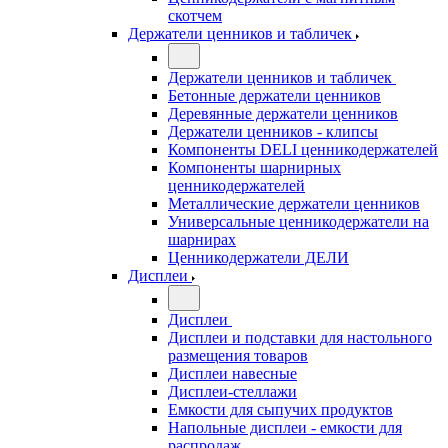
скотчем
Держатели ценников и табличек
Держатели ценников и табличек
Бетонные держатели ценников
Деревянные держатели ценников
Держатели ценников - клипсы
Компоненты DELI ценникодержателей
Компоненты шарнирных
ценникодержателей
Металлические держатели ценников
Универсальные ценникодержатели на
шарнирах
Ценникодержатели ДЕЛИ
Дисплеи
Дисплеи
Дисплеи и подставки для настольного
размещения товаров
Дисплеи навесные
Дисплеи-стеллажи
Емкости для сыпучих продуктов
Напольные дисплеи - емкости для
распродаж