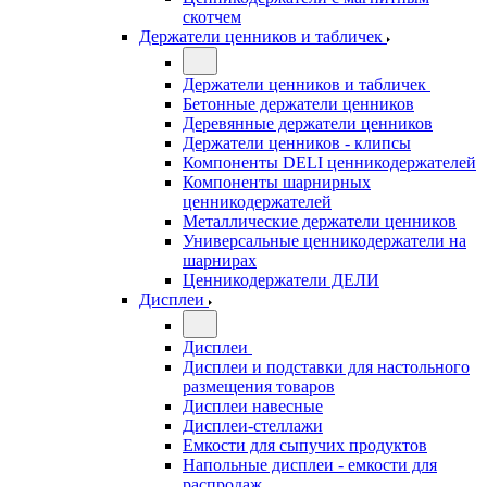
скотчем
Держатели ценников и табличек
Держатели ценников и табличек
Бетонные держатели ценников
Деревянные держатели ценников
Держатели ценников - клипсы
Компоненты DELI ценникодержателей
Компоненты шарнирных
ценникодержателей
Металлические держатели ценников
Универсальные ценникодержатели на
шарнирах
Ценникодержатели ДЕЛИ
Дисплеи
Дисплеи
Дисплеи и подставки для настольного
размещения товаров
Дисплеи навесные
Дисплеи-стеллажи
Емкости для сыпучих продуктов
Напольные дисплеи - емкости для
распродаж