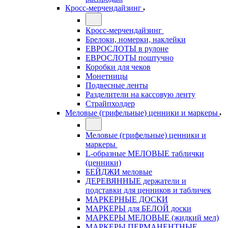
Кросс-мерчендайзинг
Кросс-мерчендайзинг
Брелоки, номерки, наклейки
ЕВРОСЛОТЫ в рулоне
ЕВРОСЛОТЫ поштучно
Коробки для чеков
Монетницы
Подвесные ленты
Разделители на кассовую ленту
Страйпхолдер
Меловые (грифельные) ценники и маркеры
Меловые (грифельные) ценники и
маркеры
L-образные МЕЛОВЫЕ таблички
(ценники)
БЕЙДЖИ меловые
ДЕРЕВЯННЫЕ держатели и
подставки для ценников и табличек
МАРКЕРНЫЕ ДОСКИ
МАРКЕРЫ для БЕЛОЙ доски
МАРКЕРЫ МЕЛОВЫЕ (жидкий мел)
МАРКЕРЫ ПЕРМАНЕНТНЫЕ