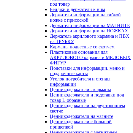
под товар
Бейджи и держатели к ним
Держатели информации на гибкой
ножке с присоской
Держатели информации на МАГНИТЕ
Держатели информации на НОЖКАХ
Держатель акрилового кармана и ПВХ
на ТРУБКУ
Карманы подвесные со скотчем
Пластиковые основания для
АКРИЛОВОГО кармана и МЕЛОВЫХ
ФИГУР
Подставки для информации, меню и
подарочные карты
Уголок потребителя и стенды
информации
Ценникодержатели - карманы
Ценникодержатели и подставки под
товар L-образные
Ценникодержатели на двустороннем
скотче
Ценникодержатели на магните
Ценникодержатели с большой
прищепкой
Ценникодержатели с магнитным