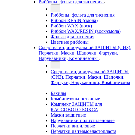
Риббоны, фольга для тиснения
Риббоны, фольга для тиснения
Риббон RESIN (смола)
Риббон WAX (воск)
Риббон WAX/RESIN (воск/смола)
Фольга для тиснения
Цветные риббоны
Средства индивидуальной ЗАЩИТЫ (СИЗ),
Перчатки, Маски, Шапочки, Фартуки,
Нарукавники, Комбинезоны
Средства индивидуальной ЗАЩИТЫ
(СИЗ), Перчатки, Маски, Шапочки,
Фартуки, Нарукавники, Комбинезоны
Бахилы
Комбинезоны нетканые
Комплект ЗАЩИТЫ для
КАССОВОГО БОКСА
Маски защитные
Нарукавники полиэтиленовые
Перчатки виниловые
Перчатки из термоэластопласта