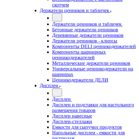
скотчем
Держатели ценников и табличек
Держатели ценников и табличек
Бетонные держатели ценников
Деревянные держатели ценников
Держатели ценников - клипсы
Компоненты DELI ценникодержателей
Компоненты шарнирных
ценникодержателей
Металлические держатели ценников
Универсальные ценникодержатели на
шарнирах
Ценникодержатели ДЕЛИ
Дисплеи
Дисплеи
Дисплеи и подставки для настольного
размещения товаров
Дисплеи навесные
Дисплеи-стеллажи
Емкости для сыпучих продуктов
Напольные дисплеи - емкости для
распродаж