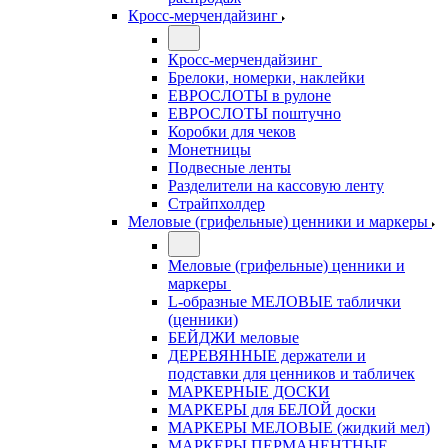
Кросс-мерчендайзинг
Кросс-мерчендайзинг
Брелоки, номерки, наклейки
ЕВРОСЛОТЫ в рулоне
ЕВРОСЛОТЫ поштучно
Коробки для чеков
Монетницы
Подвесные ленты
Разделители на кассовую ленту
Страйпхолдер
Меловые (грифельные) ценники и маркеры
Меловые (грифельные) ценники и
маркеры
L-образные МЕЛОВЫЕ таблички
(ценники)
БЕЙДЖИ меловые
ДЕРЕВЯННЫЕ держатели и
подставки для ценников и табличек
МАРКЕРНЫЕ ДОСКИ
МАРКЕРЫ для БЕЛОЙ доски
МАРКЕРЫ МЕЛОВЫЕ (жидкий мел)
МАРКЕРЫ ПЕРМАНЕНТНЫЕ