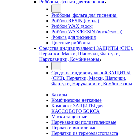
Риббоны, фольга для тиснения
Риббоны, фольга для тиснения
Риббон RESIN (смола)
Риббон WAX (воск)
Риббон WAX/RESIN (воск/смола)
Фольга для тиснения
Цветные риббоны
Средства индивидуальной ЗАЩИТЫ (СИЗ),
Перчатки, Маски, Шапочки, Фартуки,
Нарукавники, Комбинезоны
Средства индивидуальной ЗАЩИТЫ
(СИЗ), Перчатки, Маски, Шапочки,
Фартуки, Нарукавники, Комбинезоны
Бахилы
Комбинезоны нетканые
Комплект ЗАЩИТЫ для
КАССОВОГО БОКСА
Маски защитные
Нарукавники полиэтиленовые
Перчатки виниловые
Перчатки из термоэластопласта