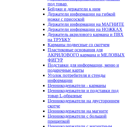
под товар
Бейджи и держатели к ним
Держатели информации на гибкой
ножке с присоской
Держатели информации на МАГНИТЕ
Держатели информации на НОЖКАХ
Держатель акрилового кармана и ПВХ
на ТРУБКУ
Карманы подвесные со скотчем
Пластиковые основания для
АКРИЛОВОГО кармана и МЕЛОВЫХ
ФИГУР
Подставки для информации, меню и
подарочные карты
Уголок потребителя и стенды
информации
Ценникодержатели - карманы
Ценникодержатели и подставки под
товар L-образные
Ценникодержатели на двустороннем
скотче
Ценникодержатели на магните
Ценникодержатели с большой
прищепкой
Ценникодержатели с магнитным