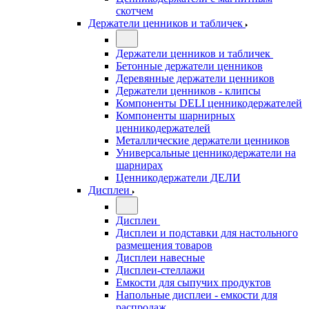
скотчем
Держатели ценников и табличек
Держатели ценников и табличек
Бетонные держатели ценников
Деревянные держатели ценников
Держатели ценников - клипсы
Компоненты DELI ценникодержателей
Компоненты шарнирных
ценникодержателей
Металлические держатели ценников
Универсальные ценникодержатели на
шарнирах
Ценникодержатели ДЕЛИ
Дисплеи
Дисплеи
Дисплеи и подставки для настольного
размещения товаров
Дисплеи навесные
Дисплеи-стеллажи
Емкости для сыпучих продуктов
Напольные дисплеи - емкости для
распродаж