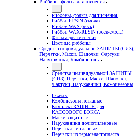
Риббоны, фольга для тиснения
Риббоны, фольга для тиснения
Риббон RESIN (смола)
Риббон WAX (воск)
Риббон WAX/RESIN (воск/смола)
Фольга для тиснения
Цветные риббоны
Средства индивидуальной ЗАЩИТЫ (СИЗ),
Перчатки, Маски, Шапочки, Фартуки,
Нарукавники, Комбинезоны
Средства индивидуальной ЗАЩИТЫ
(СИЗ), Перчатки, Маски, Шапочки,
Фартуки, Нарукавники, Комбинезоны
Бахилы
Комбинезоны нетканые
Комплект ЗАЩИТЫ для
КАССОВОГО БОКСА
Маски защитные
Нарукавники полиэтиленовые
Перчатки виниловые
Перчатки из термоэластопласта