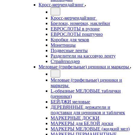
Кросс-мерчендайзинг
Кросс-мерчендайзинг
Брелоки, номерки, наклейки
ЕВРОСЛОТЫ в рулоне
ЕВРОСЛОТЫ поштучно
Коробки для чеков
Монетницы
Подвесные ленты
Разделители на кассовую ленту
Страйпхолдер
Меловые (грифельные) ценники и маркеры
Меловые (грифельные) ценники и
маркеры
L-образные МЕЛОВЫЕ таблички
(ценники)
БЕЙДЖИ меловые
ДЕРЕВЯННЫЕ держатели и
подставки для ценников и табличек
МАРКЕРНЫЕ ДОСКИ
МАРКЕРЫ для БЕЛОЙ доски
МАРКЕРЫ МЕЛОВЫЕ (жидкий мел)
МАРКЕРЫ ПЕРМАНЕНТНЫЕ