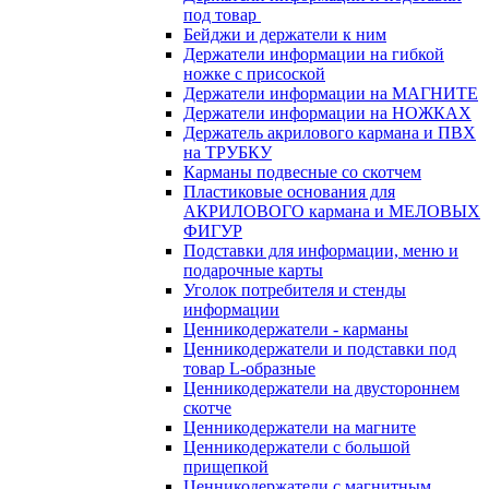
под товар
Бейджи и держатели к ним
Держатели информации на гибкой
ножке с присоской
Держатели информации на МАГНИТЕ
Держатели информации на НОЖКАХ
Держатель акрилового кармана и ПВХ
на ТРУБКУ
Карманы подвесные со скотчем
Пластиковые основания для
АКРИЛОВОГО кармана и МЕЛОВЫХ
ФИГУР
Подставки для информации, меню и
подарочные карты
Уголок потребителя и стенды
информации
Ценникодержатели - карманы
Ценникодержатели и подставки под
товар L-образные
Ценникодержатели на двустороннем
скотче
Ценникодержатели на магните
Ценникодержатели с большой
прищепкой
Ценникодержатели с магнитным