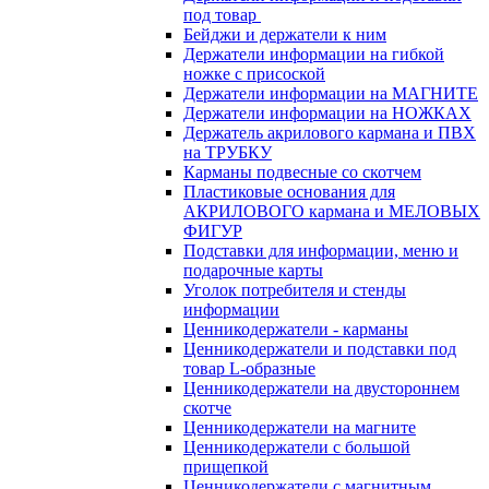
под товар
Бейджи и держатели к ним
Держатели информации на гибкой
ножке с присоской
Держатели информации на МАГНИТЕ
Держатели информации на НОЖКАХ
Держатель акрилового кармана и ПВХ
на ТРУБКУ
Карманы подвесные со скотчем
Пластиковые основания для
АКРИЛОВОГО кармана и МЕЛОВЫХ
ФИГУР
Подставки для информации, меню и
подарочные карты
Уголок потребителя и стенды
информации
Ценникодержатели - карманы
Ценникодержатели и подставки под
товар L-образные
Ценникодержатели на двустороннем
скотче
Ценникодержатели на магните
Ценникодержатели с большой
прищепкой
Ценникодержатели с магнитным