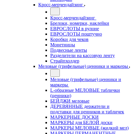
Кросс-мерчендайзинг
Кросс-мерчендайзинг
Брелоки, номерки, наклейки
ЕВРОСЛОТЫ в рулоне
ЕВРОСЛОТЫ поштучно
Коробки для чеков
Монетницы
Подвесные ленты
Разделители на кассовую ленту
Страйпхолдер
Меловые (грифельные) ценники и маркеры
Меловые (грифельные) ценники и
маркеры
L-образные МЕЛОВЫЕ таблички
(ценники)
БЕЙДЖИ меловые
ДЕРЕВЯННЫЕ держатели и
подставки для ценников и табличек
МАРКЕРНЫЕ ДОСКИ
МАРКЕРЫ для БЕЛОЙ доски
МАРКЕРЫ МЕЛОВЫЕ (жидкий мел)
МАРКЕРЫ ПЕРМАНЕНТНЫЕ