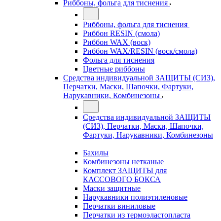
Риббоны, фольга для тиснения
Риббоны, фольга для тиснения
Риббон RESIN (смола)
Риббон WAX (воск)
Риббон WAX/RESIN (воск/смола)
Фольга для тиснения
Цветные риббоны
Средства индивидуальной ЗАЩИТЫ (СИЗ),
Перчатки, Маски, Шапочки, Фартуки,
Нарукавники, Комбинезоны
Средства индивидуальной ЗАЩИТЫ
(СИЗ), Перчатки, Маски, Шапочки,
Фартуки, Нарукавники, Комбинезоны
Бахилы
Комбинезоны нетканые
Комплект ЗАЩИТЫ для
КАССОВОГО БОКСА
Маски защитные
Нарукавники полиэтиленовые
Перчатки виниловые
Перчатки из термоэластопласта