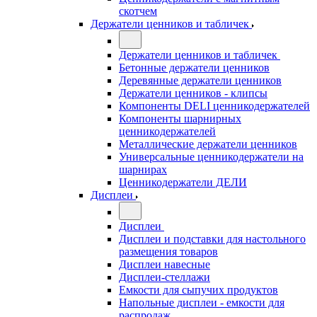
скотчем
Держатели ценников и табличек
Держатели ценников и табличек
Бетонные держатели ценников
Деревянные держатели ценников
Держатели ценников - клипсы
Компоненты DELI ценникодержателей
Компоненты шарнирных
ценникодержателей
Металлические держатели ценников
Универсальные ценникодержатели на
шарнирах
Ценникодержатели ДЕЛИ
Дисплеи
Дисплеи
Дисплеи и подставки для настольного
размещения товаров
Дисплеи навесные
Дисплеи-стеллажи
Емкости для сыпучих продуктов
Напольные дисплеи - емкости для
распродаж