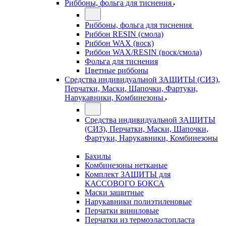
Риббоны, фольга для тиснения
Риббоны, фольга для тиснения
Риббон RESIN (смола)
Риббон WAX (воск)
Риббон WAX/RESIN (воск/смола)
Фольга для тиснения
Цветные риббоны
Средства индивидуальной ЗАЩИТЫ (СИЗ),
Перчатки, Маски, Шапочки, Фартуки,
Нарукавники, Комбинезоны
Средства индивидуальной ЗАЩИТЫ
(СИЗ), Перчатки, Маски, Шапочки,
Фартуки, Нарукавники, Комбинезоны
Бахилы
Комбинезоны нетканые
Комплект ЗАЩИТЫ для
КАССОВОГО БОКСА
Маски защитные
Нарукавники полиэтиленовые
Перчатки виниловые
Перчатки из термоэластопласта