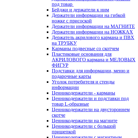
под товар
Бейджи и держатели к ним
Держатели информации на гибкой
ножке с присоской
Держатели информации на МАГНИТЕ
Держатели информации на НОЖКАХ
Держатель акрилового кармана и ПВХ
на ТРУБКУ
Карманы подвесные со скотчем
Пластиковые основания для
АКРИЛОВОГО кармана и МЕЛОВЫХ
ФИГУР
Подставки для информации, меню и
подарочные карты
Уголок потребителя и стенды
информации
Ценникодержатели - карманы
Ценникодержатели и подставки под
товар L-образные
Ценникодержатели на двустороннем
скотче
Ценникодержатели на магните
Ценникодержатели с большой
прищепкой
Ценникодержатели с магнитным