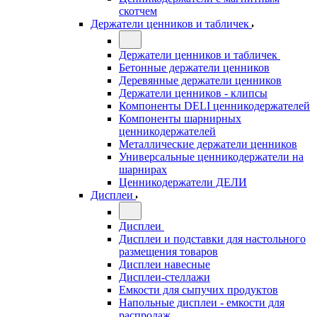
скотчем
Держатели ценников и табличек
Держатели ценников и табличек
Бетонные держатели ценников
Деревянные держатели ценников
Держатели ценников - клипсы
Компоненты DELI ценникодержателей
Компоненты шарнирных
ценникодержателей
Металлические держатели ценников
Универсальные ценникодержатели на
шарнирах
Ценникодержатели ДЕЛИ
Дисплеи
Дисплеи
Дисплеи и подставки для настольного
размещения товаров
Дисплеи навесные
Дисплеи-стеллажи
Емкости для сыпучих продуктов
Напольные дисплеи - емкости для
распродаж