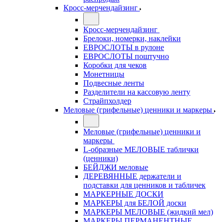
Кросс-мерчендайзинг
Кросс-мерчендайзинг
Брелоки, номерки, наклейки
ЕВРОСЛОТЫ в рулоне
ЕВРОСЛОТЫ поштучно
Коробки для чеков
Монетницы
Подвесные ленты
Разделители на кассовую ленту
Страйпхолдер
Меловые (грифельные) ценники и маркеры
Меловые (грифельные) ценники и
маркеры
L-образные МЕЛОВЫЕ таблички
(ценники)
БЕЙДЖИ меловые
ДЕРЕВЯННЫЕ держатели и
подставки для ценников и табличек
МАРКЕРНЫЕ ДОСКИ
МАРКЕРЫ для БЕЛОЙ доски
МАРКЕРЫ МЕЛОВЫЕ (жидкий мел)
МАРКЕРЫ ПЕРМАНЕНТНЫЕ