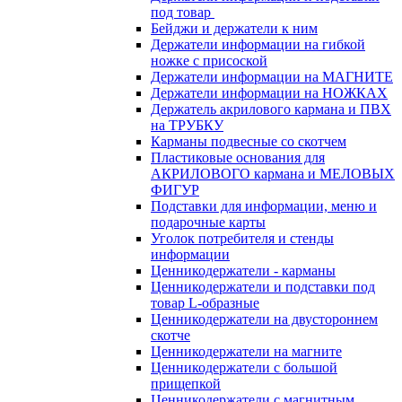
под товар
Бейджи и держатели к ним
Держатели информации на гибкой
ножке с присоской
Держатели информации на МАГНИТЕ
Держатели информации на НОЖКАХ
Держатель акрилового кармана и ПВХ
на ТРУБКУ
Карманы подвесные со скотчем
Пластиковые основания для
АКРИЛОВОГО кармана и МЕЛОВЫХ
ФИГУР
Подставки для информации, меню и
подарочные карты
Уголок потребителя и стенды
информации
Ценникодержатели - карманы
Ценникодержатели и подставки под
товар L-образные
Ценникодержатели на двустороннем
скотче
Ценникодержатели на магните
Ценникодержатели с большой
прищепкой
Ценникодержатели с магнитным