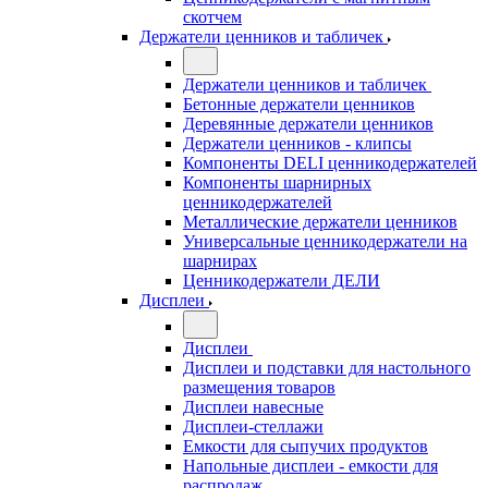
скотчем
Держатели ценников и табличек
Держатели ценников и табличек
Бетонные держатели ценников
Деревянные держатели ценников
Держатели ценников - клипсы
Компоненты DELI ценникодержателей
Компоненты шарнирных
ценникодержателей
Металлические держатели ценников
Универсальные ценникодержатели на
шарнирах
Ценникодержатели ДЕЛИ
Дисплеи
Дисплеи
Дисплеи и подставки для настольного
размещения товаров
Дисплеи навесные
Дисплеи-стеллажи
Емкости для сыпучих продуктов
Напольные дисплеи - емкости для
распродаж