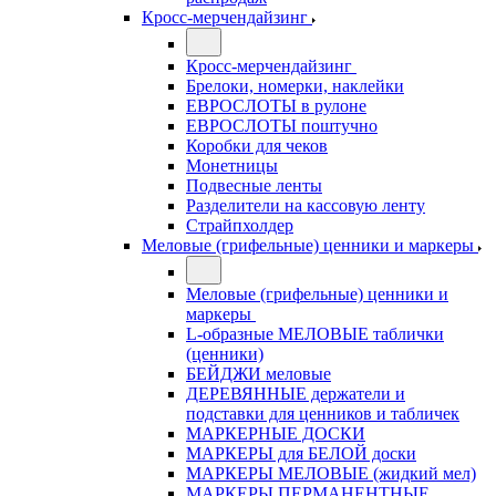
Кросс-мерчендайзинг
Кросс-мерчендайзинг
Брелоки, номерки, наклейки
ЕВРОСЛОТЫ в рулоне
ЕВРОСЛОТЫ поштучно
Коробки для чеков
Монетницы
Подвесные ленты
Разделители на кассовую ленту
Страйпхолдер
Меловые (грифельные) ценники и маркеры
Меловые (грифельные) ценники и
маркеры
L-образные МЕЛОВЫЕ таблички
(ценники)
БЕЙДЖИ меловые
ДЕРЕВЯННЫЕ держатели и
подставки для ценников и табличек
МАРКЕРНЫЕ ДОСКИ
МАРКЕРЫ для БЕЛОЙ доски
МАРКЕРЫ МЕЛОВЫЕ (жидкий мел)
МАРКЕРЫ ПЕРМАНЕНТНЫЕ