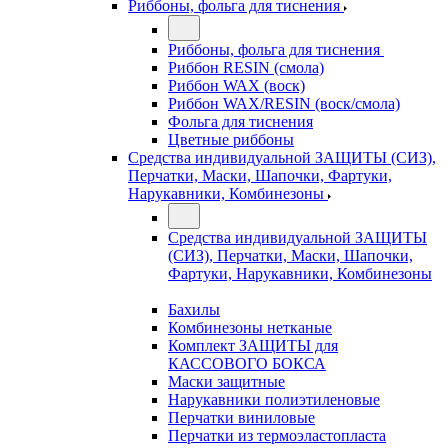
Риббоны, фольга для тиснения
Риббоны, фольга для тиснения
Риббон RESIN (смола)
Риббон WAX (воск)
Риббон WAX/RESIN (воск/смола)
Фольга для тиснения
Цветные риббоны
Средства индивидуальной ЗАЩИТЫ (СИЗ),
Перчатки, Маски, Шапочки, Фартуки,
Нарукавники, Комбинезоны
Средства индивидуальной ЗАЩИТЫ
(СИЗ), Перчатки, Маски, Шапочки,
Фартуки, Нарукавники, Комбинезоны
Бахилы
Комбинезоны нетканые
Комплект ЗАЩИТЫ для
КАССОВОГО БОКСА
Маски защитные
Нарукавники полиэтиленовые
Перчатки виниловые
Перчатки из термоэластопласта