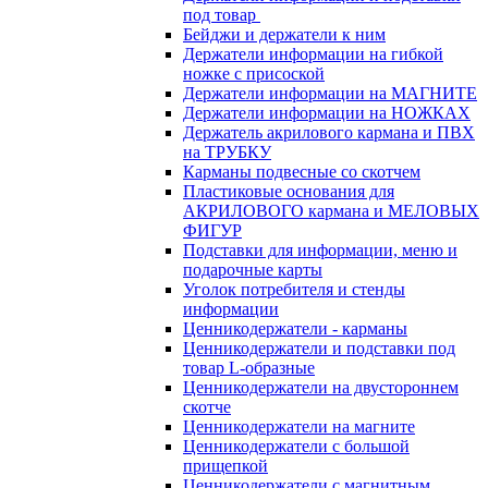
под товар
Бейджи и держатели к ним
Держатели информации на гибкой
ножке с присоской
Держатели информации на МАГНИТЕ
Держатели информации на НОЖКАХ
Держатель акрилового кармана и ПВХ
на ТРУБКУ
Карманы подвесные со скотчем
Пластиковые основания для
АКРИЛОВОГО кармана и МЕЛОВЫХ
ФИГУР
Подставки для информации, меню и
подарочные карты
Уголок потребителя и стенды
информации
Ценникодержатели - карманы
Ценникодержатели и подставки под
товар L-образные
Ценникодержатели на двустороннем
скотче
Ценникодержатели на магните
Ценникодержатели с большой
прищепкой
Ценникодержатели с магнитным