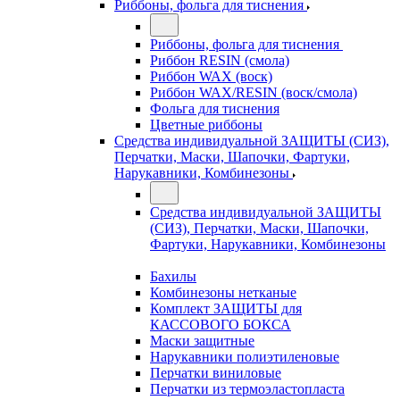
Риббоны, фольга для тиснения
Риббоны, фольга для тиснения
Риббон RESIN (смола)
Риббон WAX (воск)
Риббон WAX/RESIN (воск/смола)
Фольга для тиснения
Цветные риббоны
Средства индивидуальной ЗАЩИТЫ (СИЗ),
Перчатки, Маски, Шапочки, Фартуки,
Нарукавники, Комбинезоны
Средства индивидуальной ЗАЩИТЫ
(СИЗ), Перчатки, Маски, Шапочки,
Фартуки, Нарукавники, Комбинезоны
Бахилы
Комбинезоны нетканые
Комплект ЗАЩИТЫ для
КАССОВОГО БОКСА
Маски защитные
Нарукавники полиэтиленовые
Перчатки виниловые
Перчатки из термоэластопласта