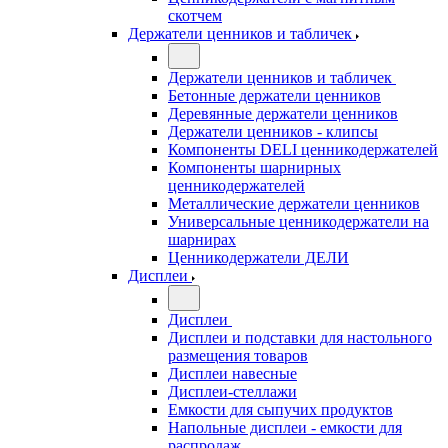
скотчем
Держатели ценников и табличек
Держатели ценников и табличек
Бетонные держатели ценников
Деревянные держатели ценников
Держатели ценников - клипсы
Компоненты DELI ценникодержателей
Компоненты шарнирных
ценникодержателей
Металлические держатели ценников
Универсальные ценникодержатели на
шарнирах
Ценникодержатели ДЕЛИ
Дисплеи
Дисплеи
Дисплеи и подставки для настольного
размещения товаров
Дисплеи навесные
Дисплеи-стеллажи
Емкости для сыпучих продуктов
Напольные дисплеи - емкости для
распродаж