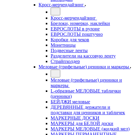
Кросс-мерчендайзинг
Кросс-мерчендайзинг
Брелоки, номерки, наклейки
ЕВРОСЛОТЫ в рулоне
ЕВРОСЛОТЫ поштучно
Коробки для чеков
Монетницы
Подвесные ленты
Разделители на кассовую ленту
Страйпхолдер
Меловые (грифельные) ценники и маркеры
Меловые (грифельные) ценники и
маркеры
L-образные МЕЛОВЫЕ таблички
(ценники)
БЕЙДЖИ меловые
ДЕРЕВЯННЫЕ держатели и
подставки для ценников и табличек
МАРКЕРНЫЕ ДОСКИ
МАРКЕРЫ для БЕЛОЙ доски
МАРКЕРЫ МЕЛОВЫЕ (жидкий мел)
МАРКЕРЫ ПЕРМАНЕНТНЫЕ