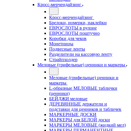
Кросс-мерчендайзинг
Кросс-мерчендайзинг
Брелоки, номерки, наклейки
ЕВРОСЛОТЫ в рулоне
ЕВРОСЛОТЫ поштучно
Коробки для чеков
Монетницы
Подвесные ленты
Разделители на кассовую ленту
Страйпхолдер
Меловые (грифельные) ценники и маркеры
Меловые (грифельные) ценники и
маркеры
L-образные МЕЛОВЫЕ таблички
(ценники)
БЕЙДЖИ меловые
ДЕРЕВЯННЫЕ держатели и
подставки для ценников и табличек
МАРКЕРНЫЕ ДОСКИ
МАРКЕРЫ для БЕЛОЙ доски
МАРКЕРЫ МЕЛОВЫЕ (жидкий мел)
МАРКЕРЫ ПЕРМАНЕНТНЫЕ