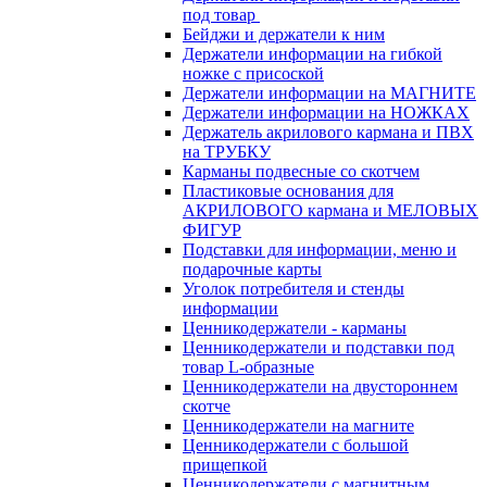
под товар
Бейджи и держатели к ним
Держатели информации на гибкой
ножке с присоской
Держатели информации на МАГНИТЕ
Держатели информации на НОЖКАХ
Держатель акрилового кармана и ПВХ
на ТРУБКУ
Карманы подвесные со скотчем
Пластиковые основания для
АКРИЛОВОГО кармана и МЕЛОВЫХ
ФИГУР
Подставки для информации, меню и
подарочные карты
Уголок потребителя и стенды
информации
Ценникодержатели - карманы
Ценникодержатели и подставки под
товар L-образные
Ценникодержатели на двустороннем
скотче
Ценникодержатели на магните
Ценникодержатели с большой
прищепкой
Ценникодержатели с магнитным