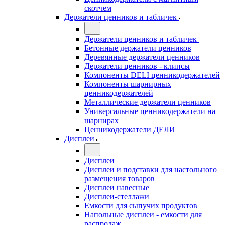
скотчем
Держатели ценников и табличек
Держатели ценников и табличек
Бетонные держатели ценников
Деревянные держатели ценников
Держатели ценников - клипсы
Компоненты DELI ценникодержателей
Компоненты шарнирных
ценникодержателей
Металлические держатели ценников
Универсальные ценникодержатели на
шарнирах
Ценникодержатели ДЕЛИ
Дисплеи
Дисплеи
Дисплеи и подставки для настольного
размещения товаров
Дисплеи навесные
Дисплеи-стеллажи
Емкости для сыпучих продуктов
Напольные дисплеи - емкости для
распродаж