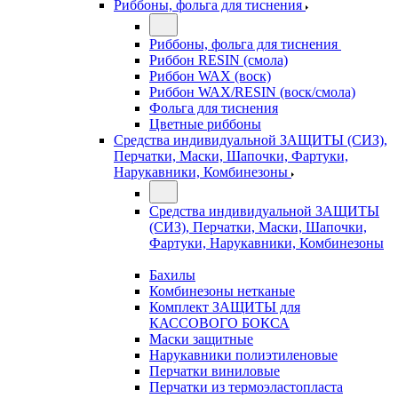
Риббоны, фольга для тиснения
Риббоны, фольга для тиснения
Риббон RESIN (смола)
Риббон WAX (воск)
Риббон WAX/RESIN (воск/смола)
Фольга для тиснения
Цветные риббоны
Средства индивидуальной ЗАЩИТЫ (СИЗ),
Перчатки, Маски, Шапочки, Фартуки,
Нарукавники, Комбинезоны
Средства индивидуальной ЗАЩИТЫ
(СИЗ), Перчатки, Маски, Шапочки,
Фартуки, Нарукавники, Комбинезоны
Бахилы
Комбинезоны нетканые
Комплект ЗАЩИТЫ для
КАССОВОГО БОКСА
Маски защитные
Нарукавники полиэтиленовые
Перчатки виниловые
Перчатки из термоэластопласта