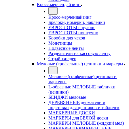
Кросс-мерчендайзинг
Кросс-мерчендайзинг
Брелоки, номерки, наклейки
ЕВРОСЛОТЫ в рулоне
ЕВРОСЛОТЫ поштучно
Коробки для чеков
Монетницы
Подвесные ленты
Разделители на кассовую ленту
Страйпхолдер
Меловые (грифельные) ценники и маркеры
Меловые (грифельные) ценники и
маркеры
L-образные МЕЛОВЫЕ таблички
(ценники)
БЕЙДЖИ меловые
ДЕРЕВЯННЫЕ держатели и
подставки для ценников и табличек
МАРКЕРНЫЕ ДОСКИ
МАРКЕРЫ для БЕЛОЙ доски
МАРКЕРЫ МЕЛОВЫЕ (жидкий мел)
МАРКЕРЫ ПЕРМАНЕНТНЫЕ