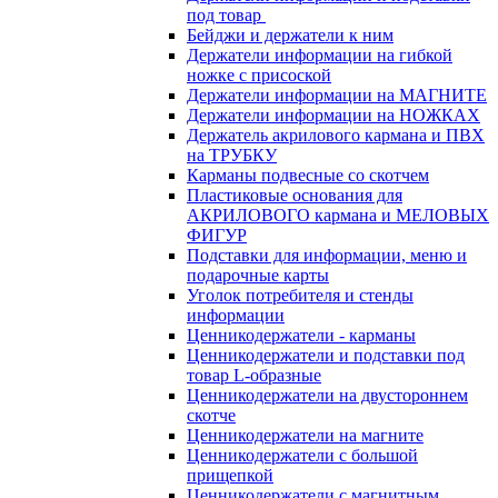
под товар
Бейджи и держатели к ним
Держатели информации на гибкой
ножке с присоской
Держатели информации на МАГНИТЕ
Держатели информации на НОЖКАХ
Держатель акрилового кармана и ПВХ
на ТРУБКУ
Карманы подвесные со скотчем
Пластиковые основания для
АКРИЛОВОГО кармана и МЕЛОВЫХ
ФИГУР
Подставки для информации, меню и
подарочные карты
Уголок потребителя и стенды
информации
Ценникодержатели - карманы
Ценникодержатели и подставки под
товар L-образные
Ценникодержатели на двустороннем
скотче
Ценникодержатели на магните
Ценникодержатели с большой
прищепкой
Ценникодержатели с магнитным