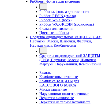
Риббоны, фольга для тиснения
Риббоны, фольга для тиснения
Риббон RESIN (смола)
Риббон WAX (воск)
Риббон WAX/RESIN (воск/смола)
Фольга для тиснения
Цветные риббоны
Средства индивидуальной ЗАЩИТЫ (СИЗ),
Перчатки, Маски, Шапочки, Фартуки,
Нарукавники, Комбинезоны
Средства индивидуальной ЗАЩИТЫ
(СИЗ), Перчатки, Маски, Шапочки,
Фартуки, Нарукавники, Комбинезоны
Бахилы
Комбинезоны нетканые
Комплект ЗАЩИТЫ для
КАССОВОГО БОКСА
Маски защитные
Нарукавники полиэтиленовые
Перчатки виниловые
Перчатки из термоэластопласта