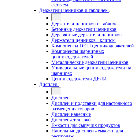
скотчем
Держатели ценников и табличек
Держатели ценников и табличек
Бетонные держатели ценников
Деревянные держатели ценников
Держатели ценников - клипсы
Компоненты DELI ценникодержателей
Компоненты шарнирных
ценникодержателей
Металлические держатели ценников
Универсальные ценникодержатели на
шарнирах
Ценникодержатели ДЕЛИ
Дисплеи
Дисплеи
Дисплеи и подставки для настольного
размещения товаров
Дисплеи навесные
Дисплеи-стеллажи
Емкости для сыпучих продуктов
Напольные дисплеи - емкости для
распродаж