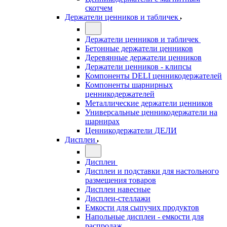
скотчем
Держатели ценников и табличек
Держатели ценников и табличек
Бетонные держатели ценников
Деревянные держатели ценников
Держатели ценников - клипсы
Компоненты DELI ценникодержателей
Компоненты шарнирных
ценникодержателей
Металлические держатели ценников
Универсальные ценникодержатели на
шарнирах
Ценникодержатели ДЕЛИ
Дисплеи
Дисплеи
Дисплеи и подставки для настольного
размещения товаров
Дисплеи навесные
Дисплеи-стеллажи
Емкости для сыпучих продуктов
Напольные дисплеи - емкости для
распродаж