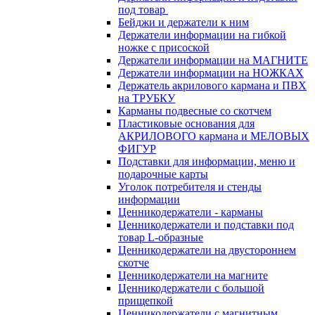
под товар
Бейджи и держатели к ним
Держатели информации на гибкой
ножке с присоской
Держатели информации на МАГНИТЕ
Держатели информации на НОЖКАХ
Держатель акрилового кармана и ПВХ
на ТРУБКУ
Карманы подвесные со скотчем
Пластиковые основания для
АКРИЛОВОГО кармана и МЕЛОВЫХ
ФИГУР
Подставки для информации, меню и
подарочные карты
Уголок потребителя и стенды
информации
Ценникодержатели - карманы
Ценникодержатели и подставки под
товар L-образные
Ценникодержатели на двустороннем
скотче
Ценникодержатели на магните
Ценникодержатели с большой
прищепкой
Ценникодержатели с магнитным