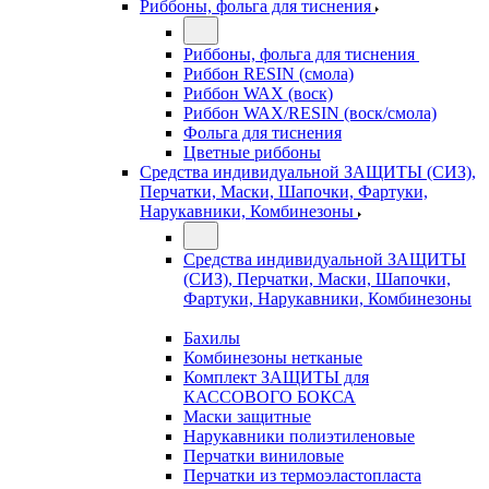
Риббоны, фольга для тиснения
Риббоны, фольга для тиснения
Риббон RESIN (смола)
Риббон WAX (воск)
Риббон WAX/RESIN (воск/смола)
Фольга для тиснения
Цветные риббоны
Средства индивидуальной ЗАЩИТЫ (СИЗ),
Перчатки, Маски, Шапочки, Фартуки,
Нарукавники, Комбинезоны
Средства индивидуальной ЗАЩИТЫ
(СИЗ), Перчатки, Маски, Шапочки,
Фартуки, Нарукавники, Комбинезоны
Бахилы
Комбинезоны нетканые
Комплект ЗАЩИТЫ для
КАССОВОГО БОКСА
Маски защитные
Нарукавники полиэтиленовые
Перчатки виниловые
Перчатки из термоэластопласта