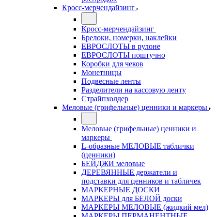
Кросс-мерчендайзинг
Кросс-мерчендайзинг
Брелоки, номерки, наклейки
ЕВРОСЛОТЫ в рулоне
ЕВРОСЛОТЫ поштучно
Коробки для чеков
Монетницы
Подвесные ленты
Разделители на кассовую ленту
Страйпхолдер
Меловые (грифельные) ценники и маркеры
Меловые (грифельные) ценники и
маркеры
L-образные МЕЛОВЫЕ таблички
(ценники)
БЕЙДЖИ меловые
ДЕРЕВЯННЫЕ держатели и
подставки для ценников и табличек
МАРКЕРНЫЕ ДОСКИ
МАРКЕРЫ для БЕЛОЙ доски
МАРКЕРЫ МЕЛОВЫЕ (жидкий мел)
МАРКЕРЫ ПЕРМАНЕНТНЫЕ