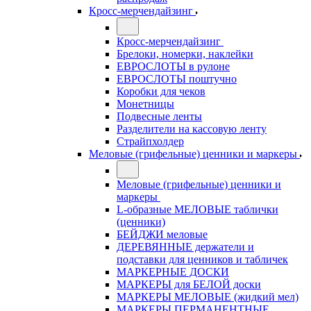
Кросс-мерчендайзинг
Кросс-мерчендайзинг
Брелоки, номерки, наклейки
ЕВРОСЛОТЫ в рулоне
ЕВРОСЛОТЫ поштучно
Коробки для чеков
Монетницы
Подвесные ленты
Разделители на кассовую ленту
Страйпхолдер
Меловые (грифельные) ценники и маркеры
Меловые (грифельные) ценники и
маркеры
L-образные МЕЛОВЫЕ таблички
(ценники)
БЕЙДЖИ меловые
ДЕРЕВЯННЫЕ держатели и
подставки для ценников и табличек
МАРКЕРНЫЕ ДОСКИ
МАРКЕРЫ для БЕЛОЙ доски
МАРКЕРЫ МЕЛОВЫЕ (жидкий мел)
МАРКЕРЫ ПЕРМАНЕНТНЫЕ