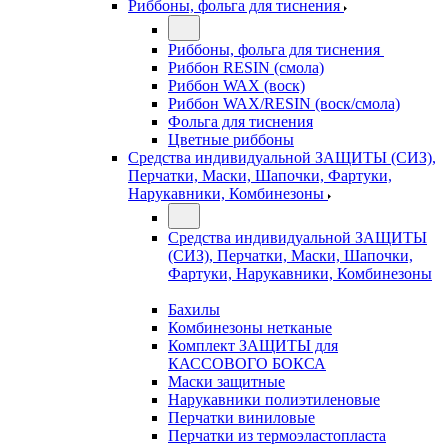
Риббоны, фольга для тиснения
Риббоны, фольга для тиснения
Риббон RESIN (смола)
Риббон WAX (воск)
Риббон WAX/RESIN (воск/смола)
Фольга для тиснения
Цветные риббоны
Средства индивидуальной ЗАЩИТЫ (СИЗ),
Перчатки, Маски, Шапочки, Фартуки,
Нарукавники, Комбинезоны
Средства индивидуальной ЗАЩИТЫ
(СИЗ), Перчатки, Маски, Шапочки,
Фартуки, Нарукавники, Комбинезоны
Бахилы
Комбинезоны нетканые
Комплект ЗАЩИТЫ для
КАССОВОГО БОКСА
Маски защитные
Нарукавники полиэтиленовые
Перчатки виниловые
Перчатки из термоэластопласта