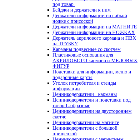
под товар
Бейджи и держатели к ним
Держатели информации на гибкой
ножке с присоской
Держатели информации на МАГНИТЕ
Держатели информации на НОЖКАХ
Держатель акрилового кармана и ПВХ
на ТРУБКУ
Карманы подвесные со скотчем
Пластиковые основания для
АКРИЛОВОГО кармана и МЕЛОВЫХ
ФИГУР
Подставки для информации, меню и
подарочные карты
Уголок потребителя и стенды
информации
Ценникодержатели - карманы
Ценникодержатели и подставки под
товар L-образные
Ценникодержатели на двустороннем
скотче
Ценникодержатели на магните
Ценникодержатели с большой
прищепкой
Ценникодержатели с магнитным