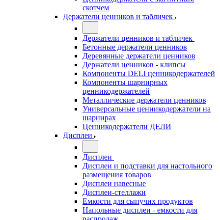
скотчем
Держатели ценников и табличек
Держатели ценников и табличек
Бетонные держатели ценников
Деревянные держатели ценников
Держатели ценников - клипсы
Компоненты DELI ценникодержателей
Компоненты шарнирных
ценникодержателей
Металлические держатели ценников
Универсальные ценникодержатели на
шарнирах
Ценникодержатели ДЕЛИ
Дисплеи
Дисплеи
Дисплеи и подставки для настольного
размещения товаров
Дисплеи навесные
Дисплеи-стеллажи
Емкости для сыпучих продуктов
Напольные дисплеи - емкости для
распродаж