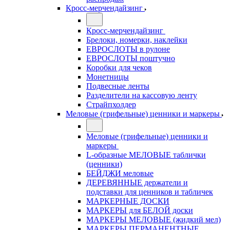
Кросс-мерчендайзинг
Кросс-мерчендайзинг
Брелоки, номерки, наклейки
ЕВРОСЛОТЫ в рулоне
ЕВРОСЛОТЫ поштучно
Коробки для чеков
Монетницы
Подвесные ленты
Разделители на кассовую ленту
Страйпхолдер
Меловые (грифельные) ценники и маркеры
Меловые (грифельные) ценники и
маркеры
L-образные МЕЛОВЫЕ таблички
(ценники)
БЕЙДЖИ меловые
ДЕРЕВЯННЫЕ держатели и
подставки для ценников и табличек
МАРКЕРНЫЕ ДОСКИ
МАРКЕРЫ для БЕЛОЙ доски
МАРКЕРЫ МЕЛОВЫЕ (жидкий мел)
МАРКЕРЫ ПЕРМАНЕНТНЫЕ