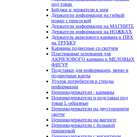
под товар
Бейджи и держатели к ним
Держатели информации на гибкой
ножке с присоской
Держатели информации на МАГНИТЕ
Держатели информации на НОЖКАХ
Держатель акрилового кармана и ПВХ
на ТРУБКУ
Карманы подвесные со скотчем
Пластиковые основания для
АКРИЛОВОГО кармана и МЕЛОВЫХ
ФИГУР
Подставки для информации, меню и
подарочные карты
Уголок потребителя и стенды
информации
Ценникодержатели - карманы
Ценникодержатели и подставки под
товар L-образные
Ценникодержатели на двустороннем
скотче
Ценникодержатели на магните
Ценникодержатели с большой
прищепкой
Ценникодержатели с магнитным