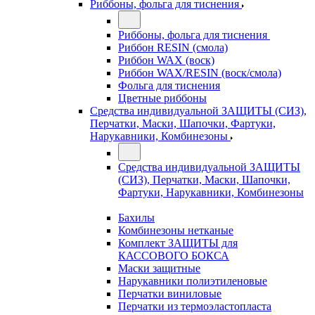
Риббоны, фольга для тиснения
Риббоны, фольга для тиснения
Риббон RESIN (смола)
Риббон WAX (воск)
Риббон WAX/RESIN (воск/смола)
Фольга для тиснения
Цветные риббоны
Средства индивидуальной ЗАЩИТЫ (СИЗ),
Перчатки, Маски, Шапочки, Фартуки,
Нарукавники, Комбинезоны
Средства индивидуальной ЗАЩИТЫ
(СИЗ), Перчатки, Маски, Шапочки,
Фартуки, Нарукавники, Комбинезоны
Бахилы
Комбинезоны нетканые
Комплект ЗАЩИТЫ для
КАССОВОГО БОКСА
Маски защитные
Нарукавники полиэтиленовые
Перчатки виниловые
Перчатки из термоэластопласта