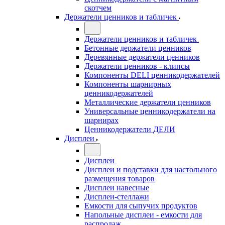
скотчем
Держатели ценников и табличек
Держатели ценников и табличек
Бетонные держатели ценников
Деревянные держатели ценников
Держатели ценников - клипсы
Компоненты DELI ценникодержателей
Компоненты шарнирных
ценникодержателей
Металлические держатели ценников
Универсальные ценникодержатели на
шарнирах
Ценникодержатели ДЕЛИ
Дисплеи
Дисплеи
Дисплеи и подставки для настольного
размещения товаров
Дисплеи навесные
Дисплеи-стеллажи
Емкости для сыпучих продуктов
Напольные дисплеи - емкости для
распродаж