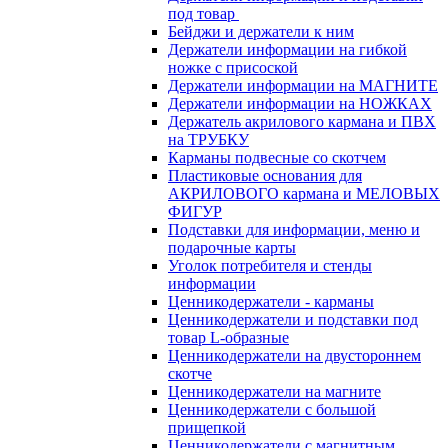
под товар
Бейджи и держатели к ним
Держатели информации на гибкой
ножке с присоской
Держатели информации на МАГНИТЕ
Держатели информации на НОЖКАХ
Держатель акрилового кармана и ПВХ
на ТРУБКУ
Карманы подвесные со скотчем
Пластиковые основания для
АКРИЛОВОГО кармана и МЕЛОВЫХ
ФИГУР
Подставки для информации, меню и
подарочные карты
Уголок потребителя и стенды
информации
Ценникодержатели - карманы
Ценникодержатели и подставки под
товар L-образные
Ценникодержатели на двустороннем
скотче
Ценникодержатели на магните
Ценникодержатели с большой
прищепкой
Ценникодержатели с магнитным