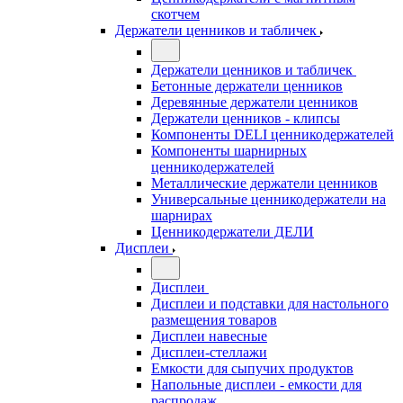
скотчем
Держатели ценников и табличек
Держатели ценников и табличек
Бетонные держатели ценников
Деревянные держатели ценников
Держатели ценников - клипсы
Компоненты DELI ценникодержателей
Компоненты шарнирных
ценникодержателей
Металлические держатели ценников
Универсальные ценникодержатели на
шарнирах
Ценникодержатели ДЕЛИ
Дисплеи
Дисплеи
Дисплеи и подставки для настольного
размещения товаров
Дисплеи навесные
Дисплеи-стеллажи
Емкости для сыпучих продуктов
Напольные дисплеи - емкости для
распродаж