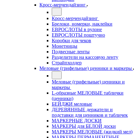
Кросс-мерчендайзинг
Кросс-мерчендайзинг
Брелоки, номерки, наклейки
ЕВРОСЛОТЫ в рулоне
ЕВРОСЛОТЫ поштучно
Коробки для чеков
Монетницы
Подвесные ленты
Разделители на кассовую ленту
Страйпхолдер
Меловые (грифельные) ценники и маркеры
Меловые (грифельные) ценники и
маркеры
L-образные МЕЛОВЫЕ таблички
(ценники)
БЕЙДЖИ меловые
ДЕРЕВЯННЫЕ держатели и
подставки для ценников и табличек
МАРКЕРНЫЕ ДОСКИ
МАРКЕРЫ для БЕЛОЙ доски
МАРКЕРЫ МЕЛОВЫЕ (жидкий мел)
МАРКЕРЫ ПЕРМАНЕНТНЫЕ