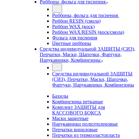
Риббоны, фольга для тиснения
Риббоны, фольга для тиснения
Риббон RESIN (смола)
Риббон WAX (воск)
Риббон WAX/RESIN (воск/смола)
Фольга для тиснения
Цветные риббоны
Средства индивидуальной ЗАЩИТЫ (СИЗ),
Перчатки, Маски, Шапочки, Фартуки,
Нарукавники, Комбинезоны
Средства индивидуальной ЗАЩИТЫ
(СИЗ), Перчатки, Маски, Шапочки,
Фартуки, Нарукавники, Комбинезоны
Бахилы
Комбинезоны нетканые
Комплект ЗАЩИТЫ для
КАССОВОГО БОКСА
Маски защитные
Нарукавники полиэтиленовые
Перчатки виниловые
Перчатки из термоэластопласта