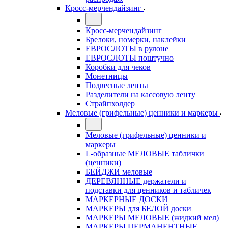
Кросс-мерчендайзинг
Кросс-мерчендайзинг
Брелоки, номерки, наклейки
ЕВРОСЛОТЫ в рулоне
ЕВРОСЛОТЫ поштучно
Коробки для чеков
Монетницы
Подвесные ленты
Разделители на кассовую ленту
Страйпхолдер
Меловые (грифельные) ценники и маркеры
Меловые (грифельные) ценники и
маркеры
L-образные МЕЛОВЫЕ таблички
(ценники)
БЕЙДЖИ меловые
ДЕРЕВЯННЫЕ держатели и
подставки для ценников и табличек
МАРКЕРНЫЕ ДОСКИ
МАРКЕРЫ для БЕЛОЙ доски
МАРКЕРЫ МЕЛОВЫЕ (жидкий мел)
МАРКЕРЫ ПЕРМАНЕНТНЫЕ