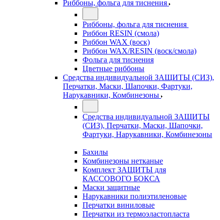
Риббоны, фольга для тиснения
Риббоны, фольга для тиснения
Риббон RESIN (смола)
Риббон WAX (воск)
Риббон WAX/RESIN (воск/смола)
Фольга для тиснения
Цветные риббоны
Средства индивидуальной ЗАЩИТЫ (СИЗ),
Перчатки, Маски, Шапочки, Фартуки,
Нарукавники, Комбинезоны
Средства индивидуальной ЗАЩИТЫ
(СИЗ), Перчатки, Маски, Шапочки,
Фартуки, Нарукавники, Комбинезоны
Бахилы
Комбинезоны нетканые
Комплект ЗАЩИТЫ для
КАССОВОГО БОКСА
Маски защитные
Нарукавники полиэтиленовые
Перчатки виниловые
Перчатки из термоэластопласта