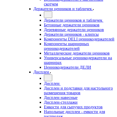
скотчем
Держатели ценников и табличек
Держатели ценников и табличек
Бетонные держатели ценников
Деревянные держатели ценников
Держатели ценников - клипсы
Компоненты DELI ценникодержателей
Компоненты шарнирных
ценникодержателей
Металлические держатели ценников
Универсальные ценникодержатели на
шарнирах
Ценникодержатели ДЕЛИ
Дисплеи
Дисплеи
Дисплеи и подставки для настольного
размещения товаров
Дисплеи навесные
Дисплеи-стеллажи
Емкости для сыпучих продуктов
Напольные дисплеи - емкости для
распродаж