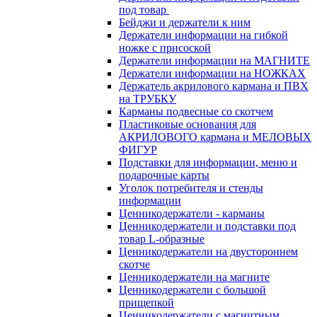
под товар
Бейджи и держатели к ним
Держатели информации на гибкой
ножке с присоской
Держатели информации на МАГНИТЕ
Держатели информации на НОЖКАХ
Держатель акрилового кармана и ПВХ
на ТРУБКУ
Карманы подвесные со скотчем
Пластиковые основания для
АКРИЛОВОГО кармана и МЕЛОВЫХ
ФИГУР
Подставки для информации, меню и
подарочные карты
Уголок потребителя и стенды
информации
Ценникодержатели - карманы
Ценникодержатели и подставки под
товар L-образные
Ценникодержатели на двустороннем
скотче
Ценникодержатели на магните
Ценникодержатели с большой
прищепкой
Ценникодержатели с магнитным