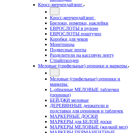
Кросс-мерчендайзинг
Кросс-мерчендайзинг
Брелоки, номерки, наклейки
ЕВРОСЛОТЫ в рулоне
ЕВРОСЛОТЫ поштучно
Коробки для чеков
Монетницы
Подвесные ленты
Разделители на кассовую ленту
Страйпхолдер
Меловые (грифельные) ценники и маркеры
Меловые (грифельные) ценники и
маркеры
L-образные МЕЛОВЫЕ таблички
(ценники)
БЕЙДЖИ меловые
ДЕРЕВЯННЫЕ держатели и
подставки для ценников и табличек
МАРКЕРНЫЕ ДОСКИ
МАРКЕРЫ для БЕЛОЙ доски
МАРКЕРЫ МЕЛОВЫЕ (жидкий мел)
МАРКЕРЫ ПЕРМАНЕНТНЫЕ