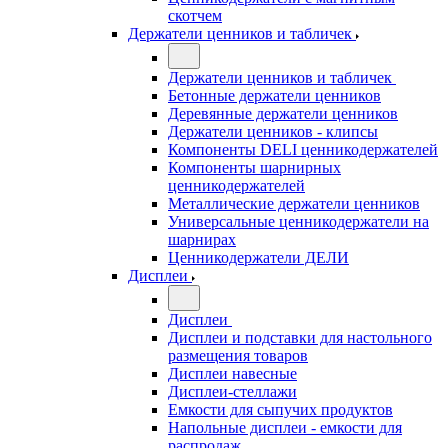
скотчем
Держатели ценников и табличек
Держатели ценников и табличек
Бетонные держатели ценников
Деревянные держатели ценников
Держатели ценников - клипсы
Компоненты DELI ценникодержателей
Компоненты шарнирных
ценникодержателей
Металлические держатели ценников
Универсальные ценникодержатели на
шарнирах
Ценникодержатели ДЕЛИ
Дисплеи
Дисплеи
Дисплеи и подставки для настольного
размещения товаров
Дисплеи навесные
Дисплеи-стеллажи
Емкости для сыпучих продуктов
Напольные дисплеи - емкости для
распродаж