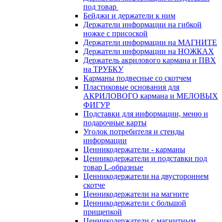
под товар
Бейджи и держатели к ним
Держатели информации на гибкой
ножке с присоской
Держатели информации на МАГНИТЕ
Держатели информации на НОЖКАХ
Держатель акрилового кармана и ПВХ
на ТРУБКУ
Карманы подвесные со скотчем
Пластиковые основания для
АКРИЛОВОГО кармана и МЕЛОВЫХ
ФИГУР
Подставки для информации, меню и
подарочные карты
Уголок потребителя и стенды
информации
Ценникодержатели - карманы
Ценникодержатели и подставки под
товар L-образные
Ценникодержатели на двустороннем
скотче
Ценникодержатели на магните
Ценникодержатели с большой
прищепкой
Ценникодержатели с магнитным