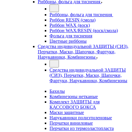
Риббоны, фольга для тиснения
Риббоны, фольга для тиснения
Риббон RESIN (смола)
Риббон WAX (воск)
Риббон WAX/RESIN (воск/смола)
Фольга для тиснения
Цветные риббоны
Средства индивидуальной ЗАЩИТЫ (СИЗ),
Перчатки, Маски, Шапочки, Фартуки,
Нарукавники, Комбинезоны
Средства индивидуальной ЗАЩИТЫ
(СИЗ), Перчатки, Маски, Шапочки,
Фартуки, Нарукавники, Комбинезоны
Бахилы
Комбинезоны нетканые
Комплект ЗАЩИТЫ для
КАССОВОГО БОКСА
Маски защитные
Нарукавники полиэтиленовые
Перчатки виниловые
Перчатки из термоэластопласта