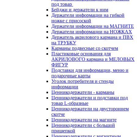
под товар
Бейджи и держатели к ним
Держатели информации на гибкой
ножке с присоской
Держатели информации на МАГНИТЕ
Держатели информации на НОЖКАХ
Держатель акрилового кармана и ПВХ
на ТРУБКУ
Карманы подвесные со скотчем
Пластиковые основания для
АКРИЛОВОГО кармана и МЕЛОВЫХ
ФИГУР
Подставки для информации, меню и
подарочные карты
Уголок потребителя и стенды
информации
Ценникодержатели - карманы
Ценникодержатели и подставки под
товар L-образные
Ценникодержатели на двустороннем
скотче
Ценникодержатели на магните
Ценникодержатели с большой
прищепкой
Ценникодержатели с магнитным