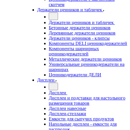
скотчем
Держатели ценников и табличек
Держатели ценников и табличек
Бетонные держатели ценников
Деревянные держатели ценников
Держатели ценников - клипсы
Компоненты DELI ценникодержателей
Компоненты шарнирных
ценникодержателей
Металлические держатели ценников
Универсальные ценникодержатели на
шарнирах
Ценникодержатели ДЕЛИ
Дисплеи
Дисплеи
Дисплеи и подставки для настольного
размещения товаров
Дисплеи навесные
Дисплеи-стеллажи
Емкости для сыпучих продуктов
Напольные дисплеи - емкости для
распродаж