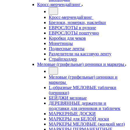
Кросс-мерчендайзинг
Кросс-мерчендайзинг
Брелоки, номерки, наклейки
ЕВРОСЛОТЫ в рулоне
ЕВРОСЛОТЫ поштучно
Коробки для чеков
Монетницы
Подвесные ленты
Разделители на кассовую ленту
Страйпхолдер
Меловые (грифельные) ценники и маркеры
Меловые (грифельные) ценники и
маркеры
L-образные МЕЛОВЫЕ таблички
(ценники)
БЕЙДЖИ меловые
ДЕРЕВЯННЫЕ держатели и
подставки для ценников и табличек
МАРКЕРНЫЕ ДОСКИ
МАРКЕРЫ для БЕЛОЙ доски
МАРКЕРЫ МЕЛОВЫЕ (жидкий мел)
МАРКЕРЫ ПЕРМАНЕНТНЫЕ