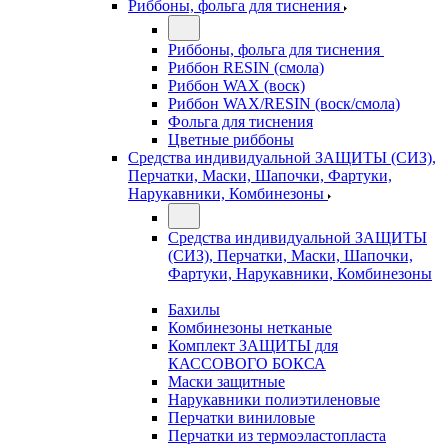
Риббоны, фольга для тиснения
Риббоны, фольга для тиснения
Риббон RESIN (смола)
Риббон WAX (воск)
Риббон WAX/RESIN (воск/смола)
Фольга для тиснения
Цветные риббоны
Средства индивидуальной ЗАЩИТЫ (СИЗ),
Перчатки, Маски, Шапочки, Фартуки,
Нарукавники, Комбинезоны
Средства индивидуальной ЗАЩИТЫ
(СИЗ), Перчатки, Маски, Шапочки,
Фартуки, Нарукавники, Комбинезоны
Бахилы
Комбинезоны нетканые
Комплект ЗАЩИТЫ для
КАССОВОГО БОКСА
Маски защитные
Нарукавники полиэтиленовые
Перчатки виниловые
Перчатки из термоэластопласта