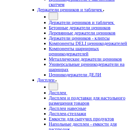
скотчем
Держатели ценников и табличек
Держатели ценников и табличек
Бетонные держатели ценников
Деревянные держатели ценников
Держатели ценников - клипсы
Компоненты DELI ценникодержателей
Компоненты шарнирных
ценникодержателей
Металлические держатели ценников
Универсальные ценникодержатели на
шарнирах
Ценникодержатели ДЕЛИ
Дисплеи
Дисплеи
Дисплеи и подставки для настольного
размещения товаров
Дисплеи навесные
Дисплеи-стеллажи
Емкости для сыпучих продуктов
Напольные дисплеи - емкости для
распродаж