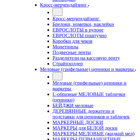
Кросс-мерчендайзинг
Кросс-мерчендайзинг
Брелоки, номерки, наклейки
ЕВРОСЛОТЫ в рулоне
ЕВРОСЛОТЫ поштучно
Коробки для чеков
Монетницы
Подвесные ленты
Разделители на кассовую ленту
Страйпхолдер
Меловые (грифельные) ценники и маркеры
Меловые (грифельные) ценники и
маркеры
L-образные МЕЛОВЫЕ таблички
(ценники)
БЕЙДЖИ меловые
ДЕРЕВЯННЫЕ держатели и
подставки для ценников и табличек
МАРКЕРНЫЕ ДОСКИ
МАРКЕРЫ для БЕЛОЙ доски
МАРКЕРЫ МЕЛОВЫЕ (жидкий мел)
МАРКЕРЫ ПЕРМАНЕНТНЫЕ