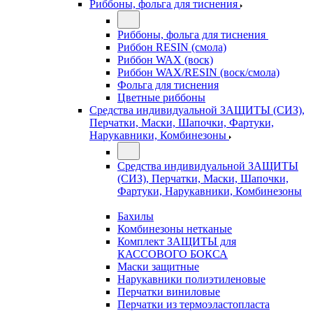
Риббоны, фольга для тиснения
Риббоны, фольга для тиснения
Риббон RESIN (смола)
Риббон WAX (воск)
Риббон WAX/RESIN (воск/смола)
Фольга для тиснения
Цветные риббоны
Средства индивидуальной ЗАЩИТЫ (СИЗ),
Перчатки, Маски, Шапочки, Фартуки,
Нарукавники, Комбинезоны
Средства индивидуальной ЗАЩИТЫ
(СИЗ), Перчатки, Маски, Шапочки,
Фартуки, Нарукавники, Комбинезоны
Бахилы
Комбинезоны нетканые
Комплект ЗАЩИТЫ для
КАССОВОГО БОКСА
Маски защитные
Нарукавники полиэтиленовые
Перчатки виниловые
Перчатки из термоэластопласта