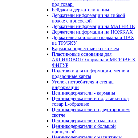
под товар
Бейджи и держатели к ним
Держатели информации на гибкой
ножке с присоской
Держатели информации на МАГНИТЕ
Держатели информации на НОЖКАХ
Держатель акрилового кармана и ПВХ
на ТРУБКУ
Карманы подвесные со скотчем
Пластиковые основания для
АКРИЛОВОГО кармана и МЕЛОВЫХ
ФИГУР
Подставки для информации, меню и
подарочные карты
Уголок потребителя и стенды
информации
Ценникодержатели - карманы
Ценникодержатели и подставки под
товар L-образные
Ценникодержатели на двустороннем
скотче
Ценникодержатели на магните
Ценникодержатели с большой
прищепкой
Ценникодержатели с магнитным