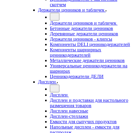
скотчем
Держатели ценников и табличек
Держатели ценников и табличек
Бетонные держатели ценников
Деревянные держатели ценников
Держатели ценников - клипсы
Компоненты DELI ценникодержателей
Компоненты шарнирных
ценникодержателей
Металлические держатели ценников
Универсальные ценникодержатели на
шарнирах
Ценникодержатели ДЕЛИ
Дисплеи
Дисплеи
Дисплеи и подставки для настольного
размещения товаров
Дисплеи навесные
Дисплеи-стеллажи
Емкости для сыпучих продуктов
Напольные дисплеи - емкости для
распродаж