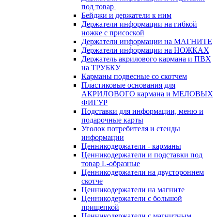
под товар
Бейджи и держатели к ним
Держатели информации на гибкой
ножке с присоской
Держатели информации на МАГНИТЕ
Держатели информации на НОЖКАХ
Держатель акрилового кармана и ПВХ
на ТРУБКУ
Карманы подвесные со скотчем
Пластиковые основания для
АКРИЛОВОГО кармана и МЕЛОВЫХ
ФИГУР
Подставки для информации, меню и
подарочные карты
Уголок потребителя и стенды
информации
Ценникодержатели - карманы
Ценникодержатели и подставки под
товар L-образные
Ценникодержатели на двустороннем
скотче
Ценникодержатели на магните
Ценникодержатели с большой
прищепкой
Ценникодержатели с магнитным