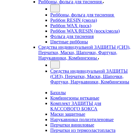
Риббоны, фольга для тиснения
Риббоны, фольга для тиснения
Риббон RESIN (смола)
Риббон WAX (воск)
Риббон WAX/RESIN (воск/смола)
Фольга для тиснения
Цветные риббоны
Средства индивидуальной ЗАЩИТЫ (СИЗ),
Перчатки, Маски, Шапочки, Фартуки,
Нарукавники, Комбинезоны
Средства индивидуальной ЗАЩИТЫ
(СИЗ), Перчатки, Маски, Шапочки,
Фартуки, Нарукавники, Комбинезоны
Бахилы
Комбинезоны нетканые
Комплект ЗАЩИТЫ для
КАССОВОГО БОКСА
Маски защитные
Нарукавники полиэтиленовые
Перчатки виниловые
Перчатки из термоэластопласта