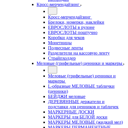
Кросс-мерчендайзинг
Кросс-мерчендайзинг
Брелоки, номерки, наклейки
ЕВРОСЛОТЫ в рулоне
ЕВРОСЛОТЫ поштучно
Коробки для чеков
Монетницы
Подвесные ленты
Разделители на кассовую ленту
Страйпхолдер
Меловые (грифельные) ценники и маркеры
Меловые (грифельные) ценники и
маркеры
L-образные МЕЛОВЫЕ таблички
(ценники)
БЕЙДЖИ меловые
ДЕРЕВЯННЫЕ держатели и
подставки для ценников и табличек
МАРКЕРНЫЕ ДОСКИ
МАРКЕРЫ для БЕЛОЙ доски
МАРКЕРЫ МЕЛОВЫЕ (жидкий мел)
МАРКЕРЫ ПЕРМАНЕНТНЫЕ