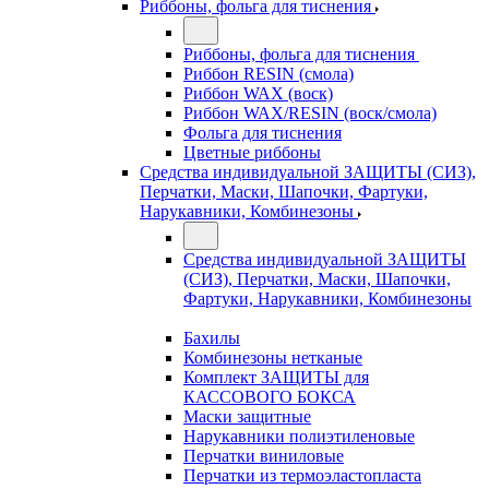
Риббоны, фольга для тиснения
Риббоны, фольга для тиснения
Риббон RESIN (смола)
Риббон WAX (воск)
Риббон WAX/RESIN (воск/смола)
Фольга для тиснения
Цветные риббоны
Средства индивидуальной ЗАЩИТЫ (СИЗ),
Перчатки, Маски, Шапочки, Фартуки,
Нарукавники, Комбинезоны
Средства индивидуальной ЗАЩИТЫ
(СИЗ), Перчатки, Маски, Шапочки,
Фартуки, Нарукавники, Комбинезоны
Бахилы
Комбинезоны нетканые
Комплект ЗАЩИТЫ для
КАССОВОГО БОКСА
Маски защитные
Нарукавники полиэтиленовые
Перчатки виниловые
Перчатки из термоэластопласта