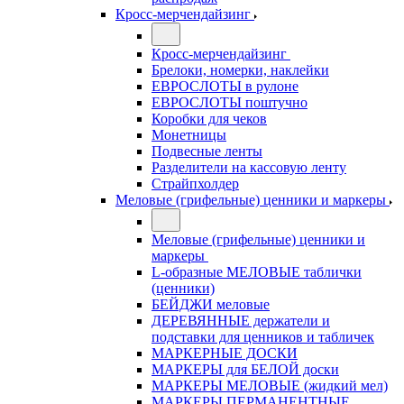
Кросс-мерчендайзинг
Кросс-мерчендайзинг
Брелоки, номерки, наклейки
ЕВРОСЛОТЫ в рулоне
ЕВРОСЛОТЫ поштучно
Коробки для чеков
Монетницы
Подвесные ленты
Разделители на кассовую ленту
Страйпхолдер
Меловые (грифельные) ценники и маркеры
Меловые (грифельные) ценники и
маркеры
L-образные МЕЛОВЫЕ таблички
(ценники)
БЕЙДЖИ меловые
ДЕРЕВЯННЫЕ держатели и
подставки для ценников и табличек
МАРКЕРНЫЕ ДОСКИ
МАРКЕРЫ для БЕЛОЙ доски
МАРКЕРЫ МЕЛОВЫЕ (жидкий мел)
МАРКЕРЫ ПЕРМАНЕНТНЫЕ