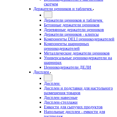
скотчем
Держатели ценников и табличек
Держатели ценников и табличек
Бетонные держатели ценников
Деревянные держатели ценников
Держатели ценников - клипсы
Компоненты DELI ценникодержателей
Компоненты шарнирных
ценникодержателей
Металлические держатели ценников
Универсальные ценникодержатели на
шарнирах
Ценникодержатели ДЕЛИ
Дисплеи
Дисплеи
Дисплеи и подставки для настольного
размещения товаров
Дисплеи навесные
Дисплеи-стеллажи
Емкости для сыпучих продуктов
Напольные дисплеи - емкости для
распродаж