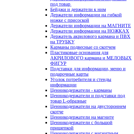
под товар
Бейджи и держатели к ним
Держатели информации на гибкой
ножке с присоской
Держатели информации на МАГНИТЕ
Держатели информации на НОЖКАХ
Держатель акрилового кармана и ПВХ
на ТРУБКУ
Карманы подвесные со скотчем
Пластиковые основания для
АКРИЛОВОГО кармана и МЕЛОВЫХ
ФИГУР
Подставки для информации, меню и
подарочные карты
Уголок потребителя и стенды
информации
Ценникодержатели - карманы
Ценникодержатели и подставки под
товар L-образные
Ценникодержатели на двустороннем
скотче
Ценникодержатели на магните
Ценникодержатели с большой
прищепкой
Ценникодержатели с магнитным