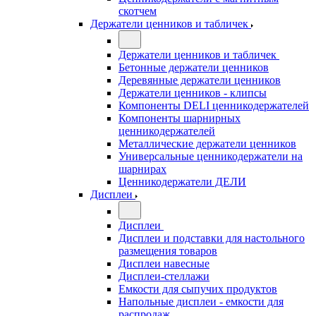
скотчем
Держатели ценников и табличек
Держатели ценников и табличек
Бетонные держатели ценников
Деревянные держатели ценников
Держатели ценников - клипсы
Компоненты DELI ценникодержателей
Компоненты шарнирных
ценникодержателей
Металлические держатели ценников
Универсальные ценникодержатели на
шарнирах
Ценникодержатели ДЕЛИ
Дисплеи
Дисплеи
Дисплеи и подставки для настольного
размещения товаров
Дисплеи навесные
Дисплеи-стеллажи
Емкости для сыпучих продуктов
Напольные дисплеи - емкости для
распродаж