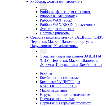
Риббоны, фольга для тиснения
Риббоны, фольга для тиснения
Риббон RESIN (смола)
Риббон WAX (воск)
Риббон WAX/RESIN (воск/смола)
Фольга для тиснения
Цветные риббоны
Средства индивидуальной ЗАЩИТЫ (СИЗ),
Перчатки, Маски, Шапочки, Фартуки,
Нарукавники, Комбинезоны
Средства индивидуальной ЗАЩИТЫ
(СИЗ), Перчатки, Маски, Шапочки,
Фартуки, Нарукавники, Комбинезоны
Бахилы
Комбинезоны нетканые
Комплект ЗАЩИТЫ для
КАССОВОГО БОКСА
Маски защитные
Нарукавники полиэтиленовые
Перчатки виниловые
Перчатки из термоэластопласта