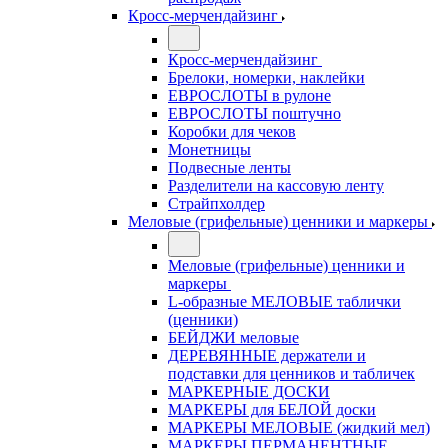
Кросс-мерчендайзинг
Кросс-мерчендайзинг
Брелоки, номерки, наклейки
ЕВРОСЛОТЫ в рулоне
ЕВРОСЛОТЫ поштучно
Коробки для чеков
Монетницы
Подвесные ленты
Разделители на кассовую ленту
Страйпхолдер
Меловые (грифельные) ценники и маркеры
Меловые (грифельные) ценники и
маркеры
L-образные МЕЛОВЫЕ таблички
(ценники)
БЕЙДЖИ меловые
ДЕРЕВЯННЫЕ держатели и
подставки для ценников и табличек
МАРКЕРНЫЕ ДОСКИ
МАРКЕРЫ для БЕЛОЙ доски
МАРКЕРЫ МЕЛОВЫЕ (жидкий мел)
МАРКЕРЫ ПЕРМАНЕНТНЫЕ