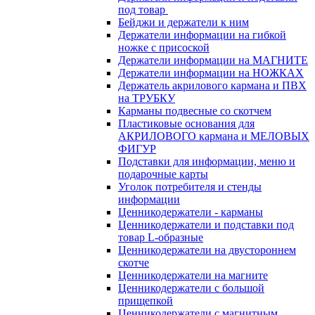
под товар
Бейджи и держатели к ним
Держатели информации на гибкой
ножке с присоской
Держатели информации на МАГНИТЕ
Держатели информации на НОЖКАХ
Держатель акрилового кармана и ПВХ
на ТРУБКУ
Карманы подвесные со скотчем
Пластиковые основания для
АКРИЛОВОГО кармана и МЕЛОВЫХ
ФИГУР
Подставки для информации, меню и
подарочные карты
Уголок потребителя и стенды
информации
Ценникодержатели - карманы
Ценникодержатели и подставки под
товар L-образные
Ценникодержатели на двустороннем
скотче
Ценникодержатели на магните
Ценникодержатели с большой
прищепкой
Ценникодержатели с магнитным