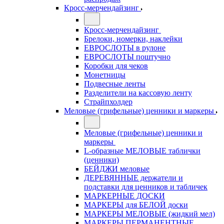
Кросс-мерчендайзинг
Кросс-мерчендайзинг
Брелоки, номерки, наклейки
ЕВРОСЛОТЫ в рулоне
ЕВРОСЛОТЫ поштучно
Коробки для чеков
Монетницы
Подвесные ленты
Разделители на кассовую ленту
Страйпхолдер
Меловые (грифельные) ценники и маркеры
Меловые (грифельные) ценники и
маркеры
L-образные МЕЛОВЫЕ таблички
(ценники)
БЕЙДЖИ меловые
ДЕРЕВЯННЫЕ держатели и
подставки для ценников и табличек
МАРКЕРНЫЕ ДОСКИ
МАРКЕРЫ для БЕЛОЙ доски
МАРКЕРЫ МЕЛОВЫЕ (жидкий мел)
МАРКЕРЫ ПЕРМАНЕНТНЫЕ