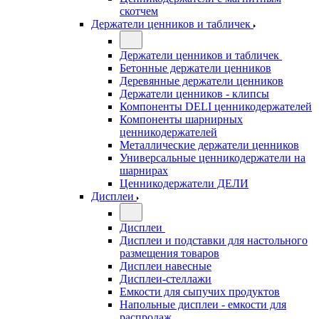
скотчем
Держатели ценников и табличек
Держатели ценников и табличек
Бетонные держатели ценников
Деревянные держатели ценников
Держатели ценников - клипсы
Компоненты DELI ценникодержателей
Компоненты шарнирных
ценникодержателей
Металлические держатели ценников
Универсальные ценникодержатели на
шарнирах
Ценникодержатели ДЕЛИ
Дисплеи
Дисплеи
Дисплеи и подставки для настольного
размещения товаров
Дисплеи навесные
Дисплеи-стеллажи
Емкости для сыпучих продуктов
Напольные дисплеи - емкости для
распродаж