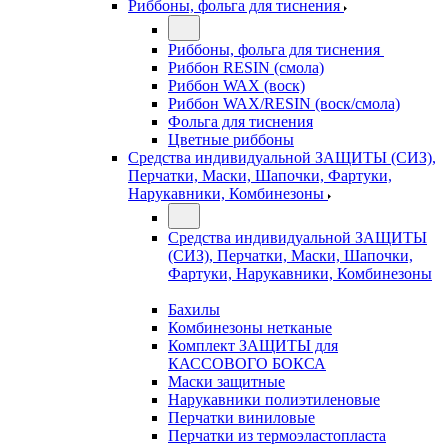
Риббоны, фольга для тиснения
Риббоны, фольга для тиснения
Риббон RESIN (смола)
Риббон WAX (воск)
Риббон WAX/RESIN (воск/смола)
Фольга для тиснения
Цветные риббоны
Средства индивидуальной ЗАЩИТЫ (СИЗ),
Перчатки, Маски, Шапочки, Фартуки,
Нарукавники, Комбинезоны
Средства индивидуальной ЗАЩИТЫ
(СИЗ), Перчатки, Маски, Шапочки,
Фартуки, Нарукавники, Комбинезоны
Бахилы
Комбинезоны нетканые
Комплект ЗАЩИТЫ для
КАССОВОГО БОКСА
Маски защитные
Нарукавники полиэтиленовые
Перчатки виниловые
Перчатки из термоэластопласта