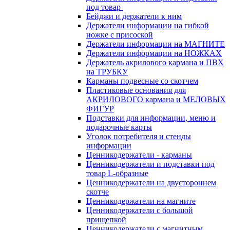
под товар
Бейджи и держатели к ним
Держатели информации на гибкой
ножке с присоской
Держатели информации на МАГНИТЕ
Держатели информации на НОЖКАХ
Держатель акрилового кармана и ПВХ
на ТРУБКУ
Карманы подвесные со скотчем
Пластиковые основания для
АКРИЛОВОГО кармана и МЕЛОВЫХ
ФИГУР
Подставки для информации, меню и
подарочные карты
Уголок потребителя и стенды
информации
Ценникодержатели - карманы
Ценникодержатели и подставки под
товар L-образные
Ценникодержатели на двустороннем
скотче
Ценникодержатели на магните
Ценникодержатели с большой
прищепкой
Ценникодержатели с магнитным