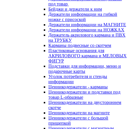
под товар
Бейджи и держатели к ним
Держатели информации на гибкой
ножке с присоской
Держатели информации на МАГНИТЕ
Держатели информации на НОЖКАХ
Держатель акрилового кармана и ПВХ
на ТРУБКУ
Карманы подвесные со скотчем
Пластиковые основания для
АКРИЛОВОГО кармана и МЕЛОВЫХ
ФИГУР
Подставки для информации, меню и
подарочные карты
Уголок потребителя и стенды
информации
Ценникодержатели - карманы
Ценникодержатели и подставки под
товар L-образные
Ценникодержатели на двустороннем
скотче
Ценникодержатели на магните
Ценникодержатели с большой
прищепкой
Ценникодержатели с магнитным