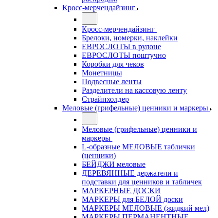
Кросс-мерчендайзинг
Кросс-мерчендайзинг
Брелоки, номерки, наклейки
ЕВРОСЛОТЫ в рулоне
ЕВРОСЛОТЫ поштучно
Коробки для чеков
Монетницы
Подвесные ленты
Разделители на кассовую ленту
Страйпхолдер
Меловые (грифельные) ценники и маркеры
Меловые (грифельные) ценники и
маркеры
L-образные МЕЛОВЫЕ таблички
(ценники)
БЕЙДЖИ меловые
ДЕРЕВЯННЫЕ держатели и
подставки для ценников и табличек
МАРКЕРНЫЕ ДОСКИ
МАРКЕРЫ для БЕЛОЙ доски
МАРКЕРЫ МЕЛОВЫЕ (жидкий мел)
МАРКЕРЫ ПЕРМАНЕНТНЫЕ