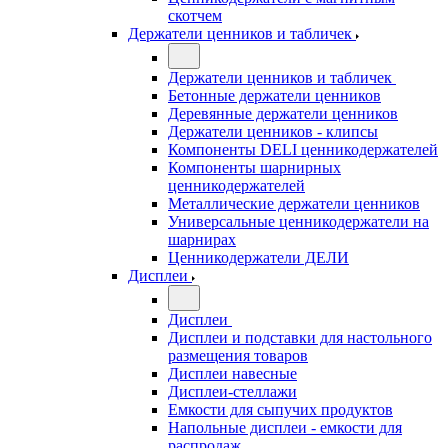
скотчем
Держатели ценников и табличек
Держатели ценников и табличек
Бетонные держатели ценников
Деревянные держатели ценников
Держатели ценников - клипсы
Компоненты DELI ценникодержателей
Компоненты шарнирных
ценникодержателей
Металлические держатели ценников
Универсальные ценникодержатели на
шарнирах
Ценникодержатели ДЕЛИ
Дисплеи
Дисплеи
Дисплеи и подставки для настольного
размещения товаров
Дисплеи навесные
Дисплеи-стеллажи
Емкости для сыпучих продуктов
Напольные дисплеи - емкости для
распродаж