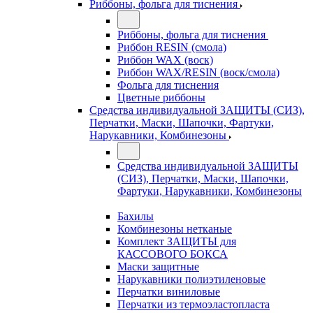
Риббоны, фольга для тиснения
Риббоны, фольга для тиснения
Риббон RESIN (смола)
Риббон WAX (воск)
Риббон WAX/RESIN (воск/смола)
Фольга для тиснения
Цветные риббоны
Средства индивидуальной ЗАЩИТЫ (СИЗ),
Перчатки, Маски, Шапочки, Фартуки,
Нарукавники, Комбинезоны
Средства индивидуальной ЗАЩИТЫ
(СИЗ), Перчатки, Маски, Шапочки,
Фартуки, Нарукавники, Комбинезоны
Бахилы
Комбинезоны нетканые
Комплект ЗАЩИТЫ для
КАССОВОГО БОКСА
Маски защитные
Нарукавники полиэтиленовые
Перчатки виниловые
Перчатки из термоэластопласта