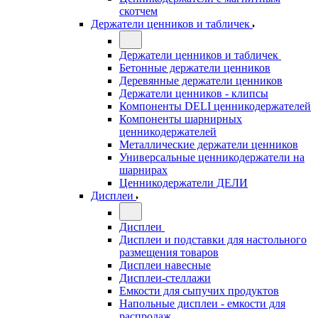
скотчем
Держатели ценников и табличек
Держатели ценников и табличек
Бетонные держатели ценников
Деревянные держатели ценников
Держатели ценников - клипсы
Компоненты DELI ценникодержателей
Компоненты шарнирных
ценникодержателей
Металлические держатели ценников
Универсальные ценникодержатели на
шарнирах
Ценникодержатели ДЕЛИ
Дисплеи
Дисплеи
Дисплеи и подставки для настольного
размещения товаров
Дисплеи навесные
Дисплеи-стеллажи
Емкости для сыпучих продуктов
Напольные дисплеи - емкости для
распродаж