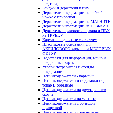
под товар
Бейджи и держатели к ним
Держатели информации на гибкой
ножке с присоской
Держатели информации на МАГНИТЕ
Держатели информации на НОЖКАХ
Держатель акрилового кармана и ПВХ
на ТРУБКУ
Карманы подвесные со скотчем
Пластиковые основания для
АКРИЛОВОГО кармана и МЕЛОВЫХ
ФИГУР
Подставки для информации, меню и
подарочные карты
Уголок потребителя и стенды
информации
Ценникодержатели - карманы
Ценникодержатели и подставки под
товар L-образные
Ценникодержатели на двустороннем
скотче
Ценникодержатели на магните
Ценникодержатели с большой
прищепкой
Ценникодержатели с магнитным