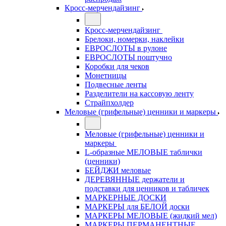
Кросс-мерчендайзинг
Кросс-мерчендайзинг
Брелоки, номерки, наклейки
ЕВРОСЛОТЫ в рулоне
ЕВРОСЛОТЫ поштучно
Коробки для чеков
Монетницы
Подвесные ленты
Разделители на кассовую ленту
Страйпхолдер
Меловые (грифельные) ценники и маркеры
Меловые (грифельные) ценники и
маркеры
L-образные МЕЛОВЫЕ таблички
(ценники)
БЕЙДЖИ меловые
ДЕРЕВЯННЫЕ держатели и
подставки для ценников и табличек
МАРКЕРНЫЕ ДОСКИ
МАРКЕРЫ для БЕЛОЙ доски
МАРКЕРЫ МЕЛОВЫЕ (жидкий мел)
МАРКЕРЫ ПЕРМАНЕНТНЫЕ