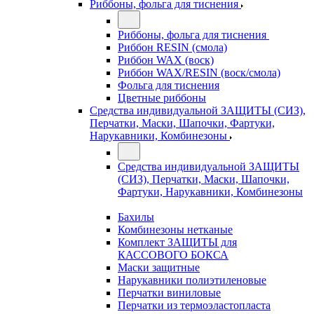
Риббоны, фольга для тиснения
Риббоны, фольга для тиснения
Риббон RESIN (смола)
Риббон WAX (воск)
Риббон WAX/RESIN (воск/смола)
Фольга для тиснения
Цветные риббоны
Средства индивидуальной ЗАЩИТЫ (СИЗ),
Перчатки, Маски, Шапочки, Фартуки,
Нарукавники, Комбинезоны
Средства индивидуальной ЗАЩИТЫ
(СИЗ), Перчатки, Маски, Шапочки,
Фартуки, Нарукавники, Комбинезоны
Бахилы
Комбинезоны нетканые
Комплект ЗАЩИТЫ для
КАССОВОГО БОКСА
Маски защитные
Нарукавники полиэтиленовые
Перчатки виниловые
Перчатки из термоэластопласта