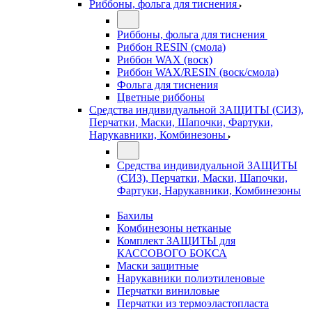
Риббоны, фольга для тиснения
Риббоны, фольга для тиснения
Риббон RESIN (смола)
Риббон WAX (воск)
Риббон WAX/RESIN (воск/смола)
Фольга для тиснения
Цветные риббоны
Средства индивидуальной ЗАЩИТЫ (СИЗ),
Перчатки, Маски, Шапочки, Фартуки,
Нарукавники, Комбинезоны
Средства индивидуальной ЗАЩИТЫ
(СИЗ), Перчатки, Маски, Шапочки,
Фартуки, Нарукавники, Комбинезоны
Бахилы
Комбинезоны нетканые
Комплект ЗАЩИТЫ для
КАССОВОГО БОКСА
Маски защитные
Нарукавники полиэтиленовые
Перчатки виниловые
Перчатки из термоэластопласта