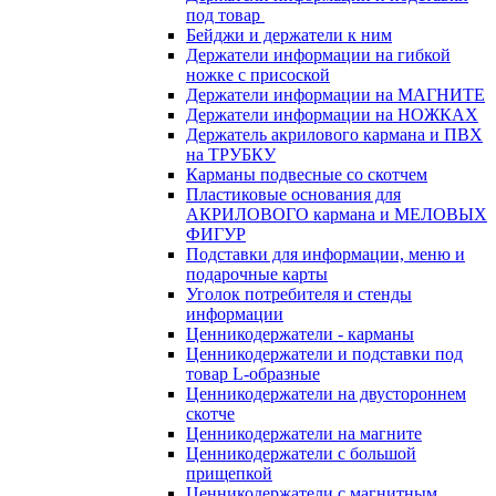
под товар
Бейджи и держатели к ним
Держатели информации на гибкой
ножке с присоской
Держатели информации на МАГНИТЕ
Держатели информации на НОЖКАХ
Держатель акрилового кармана и ПВХ
на ТРУБКУ
Карманы подвесные со скотчем
Пластиковые основания для
АКРИЛОВОГО кармана и МЕЛОВЫХ
ФИГУР
Подставки для информации, меню и
подарочные карты
Уголок потребителя и стенды
информации
Ценникодержатели - карманы
Ценникодержатели и подставки под
товар L-образные
Ценникодержатели на двустороннем
скотче
Ценникодержатели на магните
Ценникодержатели с большой
прищепкой
Ценникодержатели с магнитным