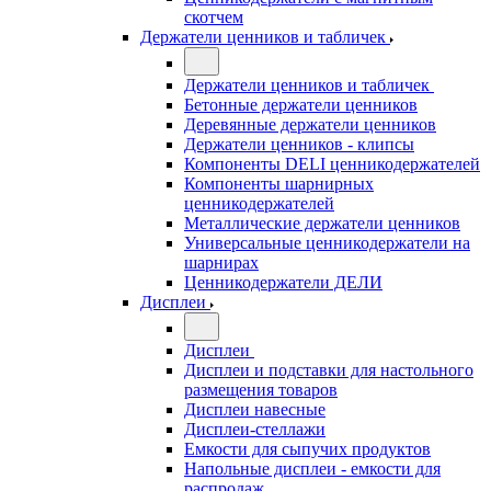
скотчем
Держатели ценников и табличек
Держатели ценников и табличек
Бетонные держатели ценников
Деревянные держатели ценников
Держатели ценников - клипсы
Компоненты DELI ценникодержателей
Компоненты шарнирных
ценникодержателей
Металлические держатели ценников
Универсальные ценникодержатели на
шарнирах
Ценникодержатели ДЕЛИ
Дисплеи
Дисплеи
Дисплеи и подставки для настольного
размещения товаров
Дисплеи навесные
Дисплеи-стеллажи
Емкости для сыпучих продуктов
Напольные дисплеи - емкости для
распродаж