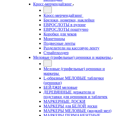
Кросс-мерчендайзинг
Кросс-мерчендайзинг
Брелоки, номерки, наклейки
ЕВРОСЛОТЫ в рулоне
ЕВРОСЛОТЫ поштучно
Коробки для чеков
Монетницы
Подвесные ленты
Разделители на кассовую ленту
Страйпхолдер
Меловые (грифельные) ценники и маркеры
Меловые (грифельные) ценники и
маркеры
L-образные МЕЛОВЫЕ таблички
(ценники)
БЕЙДЖИ меловые
ДЕРЕВЯННЫЕ держатели и
подставки для ценников и табличек
МАРКЕРНЫЕ ДОСКИ
МАРКЕРЫ для БЕЛОЙ доски
МАРКЕРЫ МЕЛОВЫЕ (жидкий мел)
МАРКЕРЫ ПЕРМАНЕНТНЫЕ