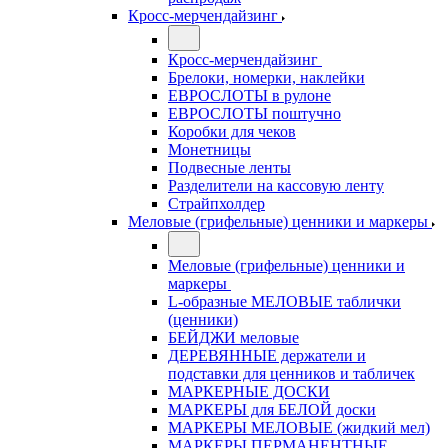
Кросс-мерчендайзинг
Кросс-мерчендайзинг
Брелоки, номерки, наклейки
ЕВРОСЛОТЫ в рулоне
ЕВРОСЛОТЫ поштучно
Коробки для чеков
Монетницы
Подвесные ленты
Разделители на кассовую ленту
Страйпхолдер
Меловые (грифельные) ценники и маркеры
Меловые (грифельные) ценники и
маркеры
L-образные МЕЛОВЫЕ таблички
(ценники)
БЕЙДЖИ меловые
ДЕРЕВЯННЫЕ держатели и
подставки для ценников и табличек
МАРКЕРНЫЕ ДОСКИ
МАРКЕРЫ для БЕЛОЙ доски
МАРКЕРЫ МЕЛОВЫЕ (жидкий мел)
МАРКЕРЫ ПЕРМАНЕНТНЫЕ