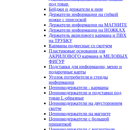
под товар
Бейджи и держатели к ним
Держатели информации на гибкой
ножке с присоской
Держатели информации на МАГНИТЕ
Держатели информации на НОЖКАХ
Держатель акрилового кармана и ПВХ
на ТРУБКУ
Карманы подвесные со скотчем
Пластиковые основания для
АКРИЛОВОГО кармана и МЕЛОВЫХ
ФИГУР
Подставки для информации, меню и
подарочные карты
Уголок потребителя и стенды
информации
Ценникодержатели - карманы
Ценникодержатели и подставки под
товар L-образные
Ценникодержатели на двустороннем
скотче
Ценникодержатели на магните
Ценникодержатели с большой
прищепкой
Ценникодержатели с магнитным