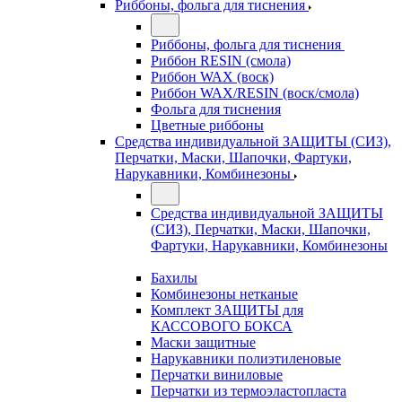
Риббоны, фольга для тиснения
Риббоны, фольга для тиснения
Риббон RESIN (смола)
Риббон WAX (воск)
Риббон WAX/RESIN (воск/смола)
Фольга для тиснения
Цветные риббоны
Средства индивидуальной ЗАЩИТЫ (СИЗ),
Перчатки, Маски, Шапочки, Фартуки,
Нарукавники, Комбинезоны
Средства индивидуальной ЗАЩИТЫ
(СИЗ), Перчатки, Маски, Шапочки,
Фартуки, Нарукавники, Комбинезоны
Бахилы
Комбинезоны нетканые
Комплект ЗАЩИТЫ для
КАССОВОГО БОКСА
Маски защитные
Нарукавники полиэтиленовые
Перчатки виниловые
Перчатки из термоэластопласта