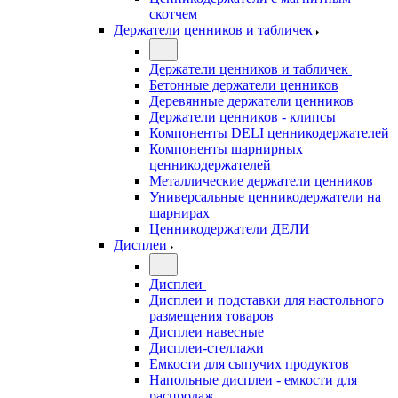
скотчем
Держатели ценников и табличек
Держатели ценников и табличек
Бетонные держатели ценников
Деревянные держатели ценников
Держатели ценников - клипсы
Компоненты DELI ценникодержателей
Компоненты шарнирных
ценникодержателей
Металлические держатели ценников
Универсальные ценникодержатели на
шарнирах
Ценникодержатели ДЕЛИ
Дисплеи
Дисплеи
Дисплеи и подставки для настольного
размещения товаров
Дисплеи навесные
Дисплеи-стеллажи
Емкости для сыпучих продуктов
Напольные дисплеи - емкости для
распродаж