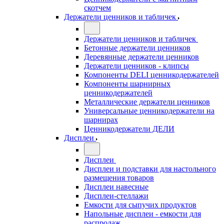
скотчем
Держатели ценников и табличек
Держатели ценников и табличек
Бетонные держатели ценников
Деревянные держатели ценников
Держатели ценников - клипсы
Компоненты DELI ценникодержателей
Компоненты шарнирных
ценникодержателей
Металлические держатели ценников
Универсальные ценникодержатели на
шарнирах
Ценникодержатели ДЕЛИ
Дисплеи
Дисплеи
Дисплеи и подставки для настольного
размещения товаров
Дисплеи навесные
Дисплеи-стеллажи
Емкости для сыпучих продуктов
Напольные дисплеи - емкости для
распродаж