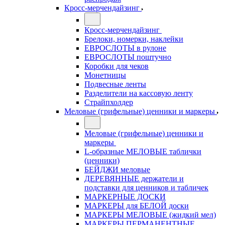
Кросс-мерчендайзинг
Кросс-мерчендайзинг
Брелоки, номерки, наклейки
ЕВРОСЛОТЫ в рулоне
ЕВРОСЛОТЫ поштучно
Коробки для чеков
Монетницы
Подвесные ленты
Разделители на кассовую ленту
Страйпхолдер
Меловые (грифельные) ценники и маркеры
Меловые (грифельные) ценники и
маркеры
L-образные МЕЛОВЫЕ таблички
(ценники)
БЕЙДЖИ меловые
ДЕРЕВЯННЫЕ держатели и
подставки для ценников и табличек
МАРКЕРНЫЕ ДОСКИ
МАРКЕРЫ для БЕЛОЙ доски
МАРКЕРЫ МЕЛОВЫЕ (жидкий мел)
МАРКЕРЫ ПЕРМАНЕНТНЫЕ