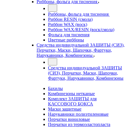
Риббоны, фольга для тиснения
Риббоны, фольга для тиснения
Риббон RESIN (смола)
Риббон WAX (воск)
Риббон WAX/RESIN (воск/смола)
Фольга для тиснения
Цветные риббоны
Средства индивидуальной ЗАЩИТЫ (СИЗ),
Перчатки, Маски, Шапочки, Фартуки,
Нарукавники, Комбинезоны
Средства индивидуальной ЗАЩИТЫ
(СИЗ), Перчатки, Маски, Шапочки,
Фартуки, Нарукавники, Комбинезоны
Бахилы
Комбинезоны нетканые
Комплект ЗАЩИТЫ для
КАССОВОГО БОКСА
Маски защитные
Нарукавники полиэтиленовые
Перчатки виниловые
Перчатки из термоэластопласта