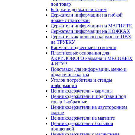
под товар
Бейджи и держатели к ним
Держатели информации на гибкой
ножке с присоской
Держатели информации на МАГНИТЕ
Держатели информации на НОЖКАХ
Держатель акрилового кармана и ПВХ
на ТРУБКУ
Карманы подвесные со скотчем
Пластиковые основания для
АКРИЛОВОГО кармана и МЕЛОВЫХ
ФИГУР
Подставки для информации, меню и
подарочные карты
Уголок потребителя и стенды
информации
Ценникодержатели - карманы
Ценникодержатели и подставки под
товар L-образные
Ценникодержатели на двустороннем
скотче
Ценникодержатели на магните
Ценникодержатели с большой
прищепкой
Ценникодержатели с магнитным