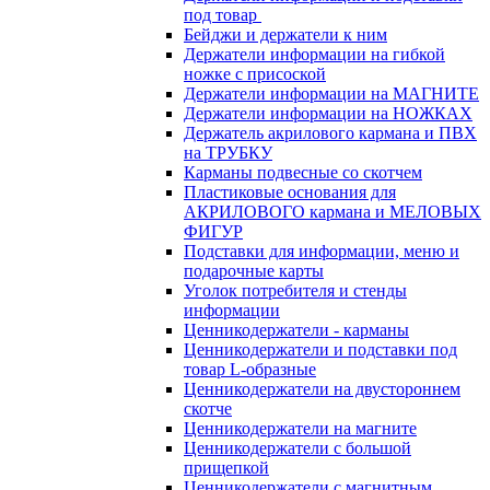
под товар
Бейджи и держатели к ним
Держатели информации на гибкой
ножке с присоской
Держатели информации на МАГНИТЕ
Держатели информации на НОЖКАХ
Держатель акрилового кармана и ПВХ
на ТРУБКУ
Карманы подвесные со скотчем
Пластиковые основания для
АКРИЛОВОГО кармана и МЕЛОВЫХ
ФИГУР
Подставки для информации, меню и
подарочные карты
Уголок потребителя и стенды
информации
Ценникодержатели - карманы
Ценникодержатели и подставки под
товар L-образные
Ценникодержатели на двустороннем
скотче
Ценникодержатели на магните
Ценникодержатели с большой
прищепкой
Ценникодержатели с магнитным