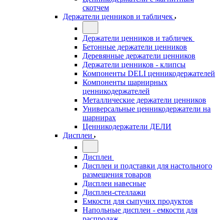
скотчем
Держатели ценников и табличек
Держатели ценников и табличек
Бетонные держатели ценников
Деревянные держатели ценников
Держатели ценников - клипсы
Компоненты DELI ценникодержателей
Компоненты шарнирных
ценникодержателей
Металлические держатели ценников
Универсальные ценникодержатели на
шарнирах
Ценникодержатели ДЕЛИ
Дисплеи
Дисплеи
Дисплеи и подставки для настольного
размещения товаров
Дисплеи навесные
Дисплеи-стеллажи
Емкости для сыпучих продуктов
Напольные дисплеи - емкости для
распродаж