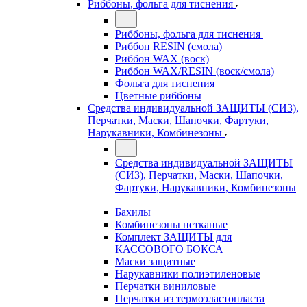
Риббоны, фольга для тиснения
Риббоны, фольга для тиснения
Риббон RESIN (смола)
Риббон WAX (воск)
Риббон WAX/RESIN (воск/смола)
Фольга для тиснения
Цветные риббоны
Средства индивидуальной ЗАЩИТЫ (СИЗ),
Перчатки, Маски, Шапочки, Фартуки,
Нарукавники, Комбинезоны
Средства индивидуальной ЗАЩИТЫ
(СИЗ), Перчатки, Маски, Шапочки,
Фартуки, Нарукавники, Комбинезоны
Бахилы
Комбинезоны нетканые
Комплект ЗАЩИТЫ для
КАССОВОГО БОКСА
Маски защитные
Нарукавники полиэтиленовые
Перчатки виниловые
Перчатки из термоэластопласта