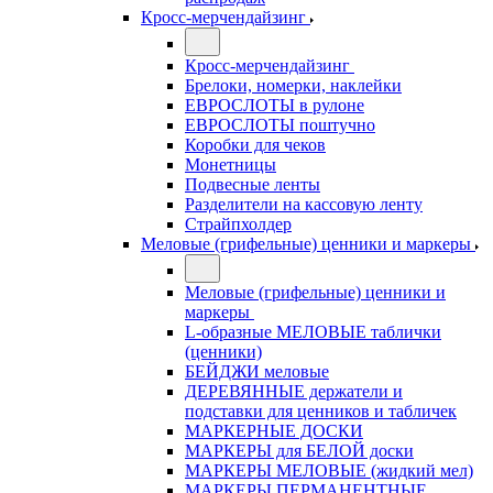
Кросс-мерчендайзинг
Кросс-мерчендайзинг
Брелоки, номерки, наклейки
ЕВРОСЛОТЫ в рулоне
ЕВРОСЛОТЫ поштучно
Коробки для чеков
Монетницы
Подвесные ленты
Разделители на кассовую ленту
Страйпхолдер
Меловые (грифельные) ценники и маркеры
Меловые (грифельные) ценники и
маркеры
L-образные МЕЛОВЫЕ таблички
(ценники)
БЕЙДЖИ меловые
ДЕРЕВЯННЫЕ держатели и
подставки для ценников и табличек
МАРКЕРНЫЕ ДОСКИ
МАРКЕРЫ для БЕЛОЙ доски
МАРКЕРЫ МЕЛОВЫЕ (жидкий мел)
МАРКЕРЫ ПЕРМАНЕНТНЫЕ