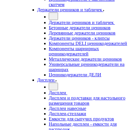
скотчем
Держатели ценников и табличек
Держатели ценников и табличек
Бетонные держатели ценников
Деревянные держатели ценников
Держатели ценников - клипсы
Компоненты DELI ценникодержателей
Компоненты шарнирных
ценникодержателей
Металлические держатели ценников
Универсальные ценникодержатели на
шарнирах
Ценникодержатели ДЕЛИ
Дисплеи
Дисплеи
Дисплеи и подставки для настольного
размещения товаров
Дисплеи навесные
Дисплеи-стеллажи
Емкости для сыпучих продуктов
Напольные дисплеи - емкости для
распродаж