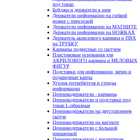
под товар
Бейджи и держатели к ним
Держатели информации на гибкой
ножке с присоской
Держатели информации на МАГНИТЕ
Держатели информации на НОЖКАХ
Держатель акрилового кармана и ПВХ
на ТРУБКУ
Карманы подвесные со скотчем
Пластиковые основания для
АКРИЛОВОГО кармана и МЕЛОВЫХ
ФИГУР
Подставки для информации, меню и
подарочные карты
Уголок потребителя и стенды
информации
Ценникодержатели - карманы
Ценникодержатели и подставки под
товар L-образные
Ценникодержатели на двустороннем
скотче
Ценникодержатели на магните
Ценникодержатели с большой
прищепкой
Ценникодержатели с магнитным