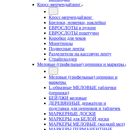
Кросс-мерчендайзинг
Кросс-мерчендайзинг
Брелоки, номерки, наклейки
ЕВРОСЛОТЫ в рулоне
ЕВРОСЛОТЫ поштучно
Коробки для чеков
Монетницы
Подвесные ленты
Разделители на кассовую ленту
Страйпхолдер
Меловые (грифельные) ценники и маркеры
Меловые (грифельные) ценники и
маркеры
L-образные МЕЛОВЫЕ таблички
(ценники)
БЕЙДЖИ меловые
ДЕРЕВЯННЫЕ держатели и
подставки для ценников и табличек
МАРКЕРНЫЕ ДОСКИ
МАРКЕРЫ для БЕЛОЙ доски
МАРКЕРЫ МЕЛОВЫЕ (жидкий мел)
МАРКЕРЫ ПЕРМАНЕНТНЫЕ