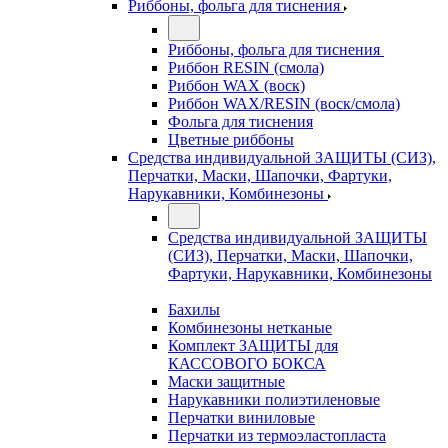
Риббоны, фольга для тиснения
Риббоны, фольга для тиснения
Риббон RESIN (смола)
Риббон WAX (воск)
Риббон WAX/RESIN (воск/смола)
Фольга для тиснения
Цветные риббоны
Средства индивидуальной ЗАЩИТЫ (СИЗ),
Перчатки, Маски, Шапочки, Фартуки,
Нарукавники, Комбинезоны
Средства индивидуальной ЗАЩИТЫ
(СИЗ), Перчатки, Маски, Шапочки,
Фартуки, Нарукавники, Комбинезоны
Бахилы
Комбинезоны нетканые
Комплект ЗАЩИТЫ для
КАССОВОГО БОКСА
Маски защитные
Нарукавники полиэтиленовые
Перчатки виниловые
Перчатки из термоэластопласта