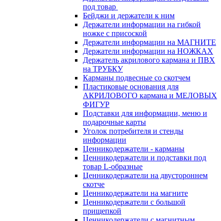
под товар
Бейджи и держатели к ним
Держатели информации на гибкой
ножке с присоской
Держатели информации на МАГНИТЕ
Держатели информации на НОЖКАХ
Держатель акрилового кармана и ПВХ
на ТРУБКУ
Карманы подвесные со скотчем
Пластиковые основания для
АКРИЛОВОГО кармана и МЕЛОВЫХ
ФИГУР
Подставки для информации, меню и
подарочные карты
Уголок потребителя и стенды
информации
Ценникодержатели - карманы
Ценникодержатели и подставки под
товар L-образные
Ценникодержатели на двустороннем
скотче
Ценникодержатели на магните
Ценникодержатели с большой
прищепкой
Ценникодержатели с магнитным