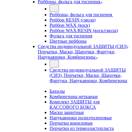
Риббоны, фольга для тиснения
Риббоны, фольга для тиснения
Риббон RESIN (смола)
Риббон WAX (воск)
Риббон WAX/RESIN (воск/смола)
Фольга для тиснения
Цветные риббоны
Средства индивидуальной ЗАЩИТЫ (СИЗ),
Перчатки, Маски, Шапочки, Фартуки,
Нарукавники, Комбинезоны
Средства индивидуальной ЗАЩИТЫ
(СИЗ), Перчатки, Маски, Шапочки,
Фартуки, Нарукавники, Комбинезоны
Бахилы
Комбинезоны нетканые
Комплект ЗАЩИТЫ для
КАССОВОГО БОКСА
Маски защитные
Нарукавники полиэтиленовые
Перчатки виниловые
Перчатки из термоэластопласта