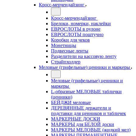
Кросс-мерчендайзинг
Кросс-мерчендайзинг
Брелоки, номерки, наклейки
ЕВРОСЛОТЫ в рулоне
ЕВРОСЛОТЫ поштучно
Коробки для чеков
Монетницы
Подвесные ленты
Разделители на кассовую ленту
Страйпхолдер
Меловые (грифельные) ценники и маркеры
Меловые (грифельные) ценники и
маркеры
L-образные МЕЛОВЫЕ таблички
(ценники)
БЕЙДЖИ меловые
ДЕРЕВЯННЫЕ держатели и
подставки для ценников и табличек
МАРКЕРНЫЕ ДОСКИ
МАРКЕРЫ для БЕЛОЙ доски
МАРКЕРЫ МЕЛОВЫЕ (жидкий мел)
МАРКЕРЫ ПЕРМАНЕНТНЫЕ