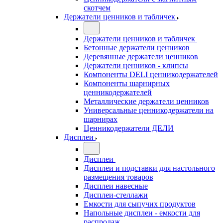
скотчем
Держатели ценников и табличек
Держатели ценников и табличек
Бетонные держатели ценников
Деревянные держатели ценников
Держатели ценников - клипсы
Компоненты DELI ценникодержателей
Компоненты шарнирных
ценникодержателей
Металлические держатели ценников
Универсальные ценникодержатели на
шарнирах
Ценникодержатели ДЕЛИ
Дисплеи
Дисплеи
Дисплеи и подставки для настольного
размещения товаров
Дисплеи навесные
Дисплеи-стеллажи
Емкости для сыпучих продуктов
Напольные дисплеи - емкости для
распродаж