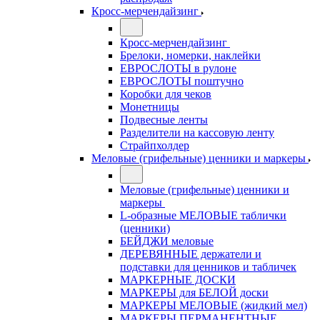
Кросс-мерчендайзинг
Кросс-мерчендайзинг
Брелоки, номерки, наклейки
ЕВРОСЛОТЫ в рулоне
ЕВРОСЛОТЫ поштучно
Коробки для чеков
Монетницы
Подвесные ленты
Разделители на кассовую ленту
Страйпхолдер
Меловые (грифельные) ценники и маркеры
Меловые (грифельные) ценники и
маркеры
L-образные МЕЛОВЫЕ таблички
(ценники)
БЕЙДЖИ меловые
ДЕРЕВЯННЫЕ держатели и
подставки для ценников и табличек
МАРКЕРНЫЕ ДОСКИ
МАРКЕРЫ для БЕЛОЙ доски
МАРКЕРЫ МЕЛОВЫЕ (жидкий мел)
МАРКЕРЫ ПЕРМАНЕНТНЫЕ