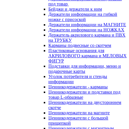
под товар
Бейджи и держатели к ним
Держатели информации на гибкой
ножке с присоской
Держатели информации на МАГНИТЕ
Держатели информации на НОЖКАХ
Держатель акрилового кармана и ПВХ
на ТРУБКУ
Карманы подвесные со скотчем
Пластиковые основания для
АКРИЛОВОГО кармана и МЕЛОВЫХ
ФИГУР
Подставки для информации, меню и
подарочные карты
Уголок потребителя и стенды
информации
Ценникодержатели - карманы
Ценникодержатели и подставки под
товар L-образные
Ценникодержатели на двустороннем
скотче
Ценникодержатели на магните
Ценникодержатели с большой
прищепкой
Ценникодержатели с магнитным