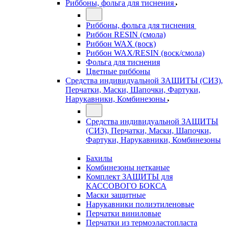
Риббоны, фольга для тиснения
Риббоны, фольга для тиснения
Риббон RESIN (смола)
Риббон WAX (воск)
Риббон WAX/RESIN (воск/смола)
Фольга для тиснения
Цветные риббоны
Средства индивидуальной ЗАЩИТЫ (СИЗ),
Перчатки, Маски, Шапочки, Фартуки,
Нарукавники, Комбинезоны
Средства индивидуальной ЗАЩИТЫ
(СИЗ), Перчатки, Маски, Шапочки,
Фартуки, Нарукавники, Комбинезоны
Бахилы
Комбинезоны нетканые
Комплект ЗАЩИТЫ для
КАССОВОГО БОКСА
Маски защитные
Нарукавники полиэтиленовые
Перчатки виниловые
Перчатки из термоэластопласта