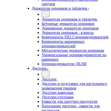
скотчем
Держатели ценников и табличек
Держатели ценников и табличек
Бетонные держатели ценников
Деревянные держатели ценников
Держатели ценников - клипсы
Компоненты DELI ценникодержателей
Компоненты шарнирных
ценникодержателей
Металлические держатели ценников
Универсальные ценникодержатели на
шарнирах
Ценникодержатели ДЕЛИ
Дисплеи
Дисплеи
Дисплеи и подставки для настольного
размещения товаров
Дисплеи навесные
Дисплеи-стеллажи
Емкости для сыпучих продуктов
Напольные дисплеи - емкости для
распродаж