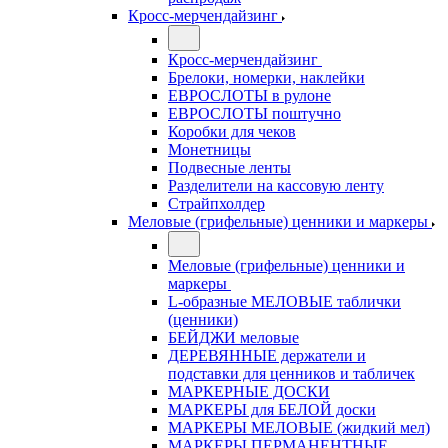
Кросс-мерчендайзинг
Кросс-мерчендайзинг
Брелоки, номерки, наклейки
ЕВРОСЛОТЫ в рулоне
ЕВРОСЛОТЫ поштучно
Коробки для чеков
Монетницы
Подвесные ленты
Разделители на кассовую ленту
Страйпхолдер
Меловые (грифельные) ценники и маркеры
Меловые (грифельные) ценники и
маркеры
L-образные МЕЛОВЫЕ таблички
(ценники)
БЕЙДЖИ меловые
ДЕРЕВЯННЫЕ держатели и
подставки для ценников и табличек
МАРКЕРНЫЕ ДОСКИ
МАРКЕРЫ для БЕЛОЙ доски
МАРКЕРЫ МЕЛОВЫЕ (жидкий мел)
МАРКЕРЫ ПЕРМАНЕНТНЫЕ