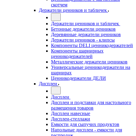
скотчем
Держатели ценников и табличек
Держатели ценников и табличек
Бетонные держатели ценников
Деревянные держатели ценников
Держатели ценников - клипсы
Компоненты DELI ценникодержателей
Компоненты шарнирных
ценникодержателей
Металлические держатели ценников
Универсальные ценникодержатели на
шарнирах
Ценникодержатели ДЕЛИ
Дисплеи
Дисплеи
Дисплеи и подставки для настольного
размещения товаров
Дисплеи навесные
Дисплеи-стеллажи
Емкости для сыпучих продуктов
Напольные дисплеи - емкости для
распродаж