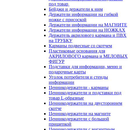
под товар
Бейджи и держатели к ним
Держатели информации на гибкой
ножке с присоской
Держатели информации на МАГНИТЕ
Держатели информации на НОЖКАХ
Держатель акрилового кармана и ПВХ
на ТРУБКУ
Карманы подвесные со скотчем
Пластиковые основания для
АКРИЛОВОГО кармана и МЕЛОВЫХ
ФИГУР
Подставки для информации, меню и
подарочные карты
Уголок потребителя и стенды
информации
Ценникодержатели - карманы
Ценникодержатели и подставки под
товар L-образные
Ценникодержатели на двустороннем
скотче
Ценникодержатели на магните
Ценникодержатели с большой
прищепкой
Ценникодержатели с магнитным