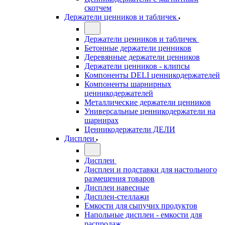
скотчем
Держатели ценников и табличек
Держатели ценников и табличек
Бетонные держатели ценников
Деревянные держатели ценников
Держатели ценников - клипсы
Компоненты DELI ценникодержателей
Компоненты шарнирных
ценникодержателей
Металлические держатели ценников
Универсальные ценникодержатели на
шарнирах
Ценникодержатели ДЕЛИ
Дисплеи
Дисплеи
Дисплеи и подставки для настольного
размещения товаров
Дисплеи навесные
Дисплеи-стеллажи
Емкости для сыпучих продуктов
Напольные дисплеи - емкости для
распродаж