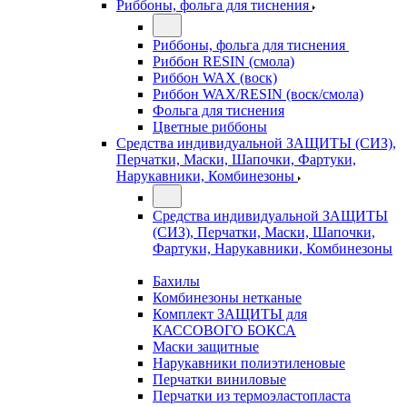
Риббоны, фольга для тиснения
Риббоны, фольга для тиснения
Риббон RESIN (смола)
Риббон WAX (воск)
Риббон WAX/RESIN (воск/смола)
Фольга для тиснения
Цветные риббоны
Средства индивидуальной ЗАЩИТЫ (СИЗ),
Перчатки, Маски, Шапочки, Фартуки,
Нарукавники, Комбинезоны
Средства индивидуальной ЗАЩИТЫ
(СИЗ), Перчатки, Маски, Шапочки,
Фартуки, Нарукавники, Комбинезоны
Бахилы
Комбинезоны нетканые
Комплект ЗАЩИТЫ для
КАССОВОГО БОКСА
Маски защитные
Нарукавники полиэтиленовые
Перчатки виниловые
Перчатки из термоэластопласта