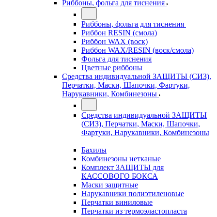
Риббоны, фольга для тиснения
Риббоны, фольга для тиснения
Риббон RESIN (смола)
Риббон WAX (воск)
Риббон WAX/RESIN (воск/смола)
Фольга для тиснения
Цветные риббоны
Средства индивидуальной ЗАЩИТЫ (СИЗ),
Перчатки, Маски, Шапочки, Фартуки,
Нарукавники, Комбинезоны
Средства индивидуальной ЗАЩИТЫ
(СИЗ), Перчатки, Маски, Шапочки,
Фартуки, Нарукавники, Комбинезоны
Бахилы
Комбинезоны нетканые
Комплект ЗАЩИТЫ для
КАССОВОГО БОКСА
Маски защитные
Нарукавники полиэтиленовые
Перчатки виниловые
Перчатки из термоэластопласта