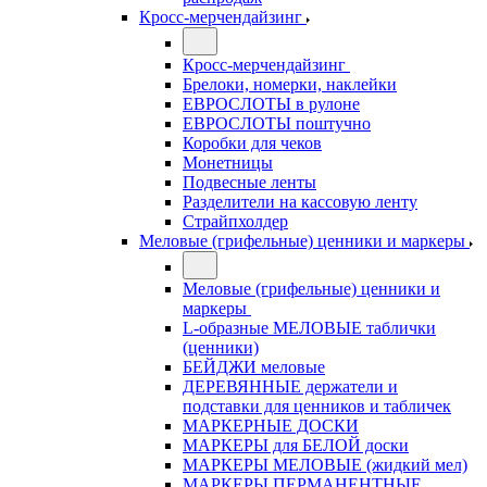
Кросс-мерчендайзинг
Кросс-мерчендайзинг
Брелоки, номерки, наклейки
ЕВРОСЛОТЫ в рулоне
ЕВРОСЛОТЫ поштучно
Коробки для чеков
Монетницы
Подвесные ленты
Разделители на кассовую ленту
Страйпхолдер
Меловые (грифельные) ценники и маркеры
Меловые (грифельные) ценники и
маркеры
L-образные МЕЛОВЫЕ таблички
(ценники)
БЕЙДЖИ меловые
ДЕРЕВЯННЫЕ держатели и
подставки для ценников и табличек
МАРКЕРНЫЕ ДОСКИ
МАРКЕРЫ для БЕЛОЙ доски
МАРКЕРЫ МЕЛОВЫЕ (жидкий мел)
МАРКЕРЫ ПЕРМАНЕНТНЫЕ