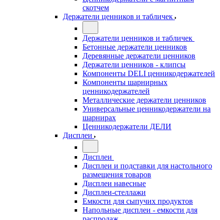
скотчем
Держатели ценников и табличек
Держатели ценников и табличек
Бетонные держатели ценников
Деревянные держатели ценников
Держатели ценников - клипсы
Компоненты DELI ценникодержателей
Компоненты шарнирных
ценникодержателей
Металлические держатели ценников
Универсальные ценникодержатели на
шарнирах
Ценникодержатели ДЕЛИ
Дисплеи
Дисплеи
Дисплеи и подставки для настольного
размещения товаров
Дисплеи навесные
Дисплеи-стеллажи
Емкости для сыпучих продуктов
Напольные дисплеи - емкости для
распродаж