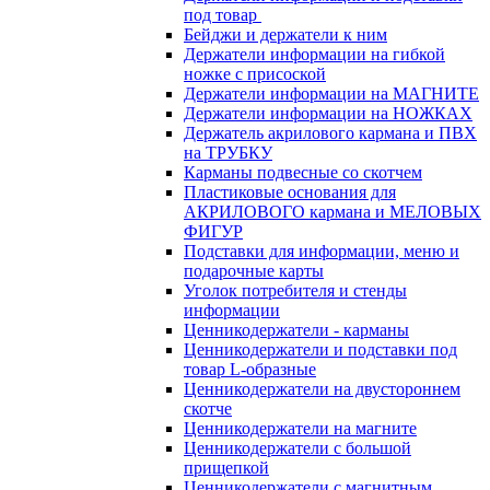
под товар
Бейджи и держатели к ним
Держатели информации на гибкой
ножке с присоской
Держатели информации на МАГНИТЕ
Держатели информации на НОЖКАХ
Держатель акрилового кармана и ПВХ
на ТРУБКУ
Карманы подвесные со скотчем
Пластиковые основания для
АКРИЛОВОГО кармана и МЕЛОВЫХ
ФИГУР
Подставки для информации, меню и
подарочные карты
Уголок потребителя и стенды
информации
Ценникодержатели - карманы
Ценникодержатели и подставки под
товар L-образные
Ценникодержатели на двустороннем
скотче
Ценникодержатели на магните
Ценникодержатели с большой
прищепкой
Ценникодержатели с магнитным