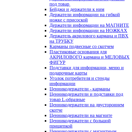
под товар
Бейджи и держатели к ним
Держатели информации на гибкой
ножке с присоской
Держатели информации на МАГНИТЕ
Держатели информации на НОЖКАХ
Держатель акрилового кармана и ПВХ
на ТРУБКУ
Карманы подвесные со скотчем
Пластиковые основания для
АКРИЛОВОГО кармана и МЕЛОВЫХ
ФИГУР
Подставки для информации, меню и
подарочные карты
Уголок потребителя и стенды
информации
Ценникодержатели - карманы
Ценникодержатели и подставки под
товар L-образные
Ценникодержатели на двустороннем
скотче
Ценникодержатели на магните
Ценникодержатели с большой
прищепкой
Ценникодержатели с магнитным