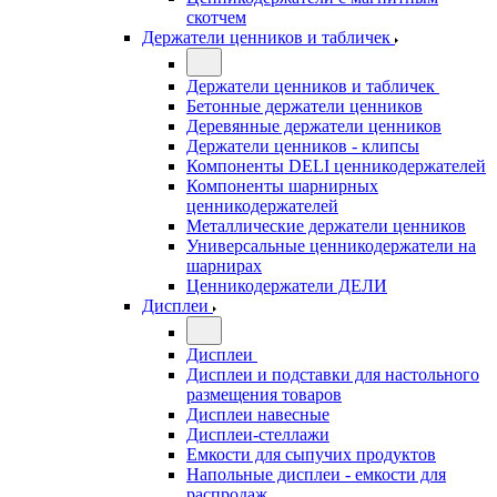
скотчем
Держатели ценников и табличек
Держатели ценников и табличек
Бетонные держатели ценников
Деревянные держатели ценников
Держатели ценников - клипсы
Компоненты DELI ценникодержателей
Компоненты шарнирных
ценникодержателей
Металлические держатели ценников
Универсальные ценникодержатели на
шарнирах
Ценникодержатели ДЕЛИ
Дисплеи
Дисплеи
Дисплеи и подставки для настольного
размещения товаров
Дисплеи навесные
Дисплеи-стеллажи
Емкости для сыпучих продуктов
Напольные дисплеи - емкости для
распродаж