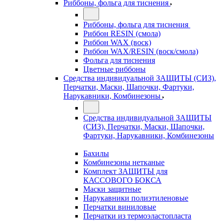
Риббоны, фольга для тиснения
Риббоны, фольга для тиснения
Риббон RESIN (смола)
Риббон WAX (воск)
Риббон WAX/RESIN (воск/смола)
Фольга для тиснения
Цветные риббоны
Средства индивидуальной ЗАЩИТЫ (СИЗ),
Перчатки, Маски, Шапочки, Фартуки,
Нарукавники, Комбинезоны
Средства индивидуальной ЗАЩИТЫ
(СИЗ), Перчатки, Маски, Шапочки,
Фартуки, Нарукавники, Комбинезоны
Бахилы
Комбинезоны нетканые
Комплект ЗАЩИТЫ для
КАССОВОГО БОКСА
Маски защитные
Нарукавники полиэтиленовые
Перчатки виниловые
Перчатки из термоэластопласта