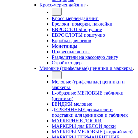
Кросс-мерчендайзинг
Кросс-мерчендайзинг
Брелоки, номерки, наклейки
ЕВРОСЛОТЫ в рулоне
ЕВРОСЛОТЫ поштучно
Коробки для чеков
Монетницы
Подвесные ленты
Разделители на кассовую ленту
Страйпхолдер
Меловые (грифельные) ценники и маркеры
Меловые (грифельные) ценники и
маркеры
L-образные МЕЛОВЫЕ таблички
(ценники)
БЕЙДЖИ меловые
ДЕРЕВЯННЫЕ держатели и
подставки для ценников и табличек
МАРКЕРНЫЕ ДОСКИ
МАРКЕРЫ для БЕЛОЙ доски
МАРКЕРЫ МЕЛОВЫЕ (жидкий мел)
МАРКЕРЫ ПЕРМАНЕНТНЫЕ