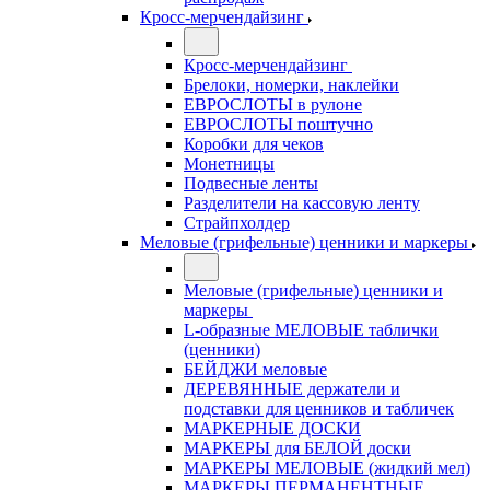
Кросс-мерчендайзинг
Кросс-мерчендайзинг
Брелоки, номерки, наклейки
ЕВРОСЛОТЫ в рулоне
ЕВРОСЛОТЫ поштучно
Коробки для чеков
Монетницы
Подвесные ленты
Разделители на кассовую ленту
Страйпхолдер
Меловые (грифельные) ценники и маркеры
Меловые (грифельные) ценники и
маркеры
L-образные МЕЛОВЫЕ таблички
(ценники)
БЕЙДЖИ меловые
ДЕРЕВЯННЫЕ держатели и
подставки для ценников и табличек
МАРКЕРНЫЕ ДОСКИ
МАРКЕРЫ для БЕЛОЙ доски
МАРКЕРЫ МЕЛОВЫЕ (жидкий мел)
МАРКЕРЫ ПЕРМАНЕНТНЫЕ