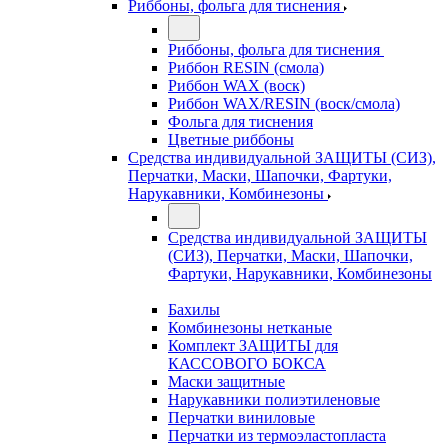
Риббоны, фольга для тиснения
Риббоны, фольга для тиснения
Риббон RESIN (смола)
Риббон WAX (воск)
Риббон WAX/RESIN (воск/смола)
Фольга для тиснения
Цветные риббоны
Средства индивидуальной ЗАЩИТЫ (СИЗ),
Перчатки, Маски, Шапочки, Фартуки,
Нарукавники, Комбинезоны
Средства индивидуальной ЗАЩИТЫ
(СИЗ), Перчатки, Маски, Шапочки,
Фартуки, Нарукавники, Комбинезоны
Бахилы
Комбинезоны нетканые
Комплект ЗАЩИТЫ для
КАССОВОГО БОКСА
Маски защитные
Нарукавники полиэтиленовые
Перчатки виниловые
Перчатки из термоэластопласта