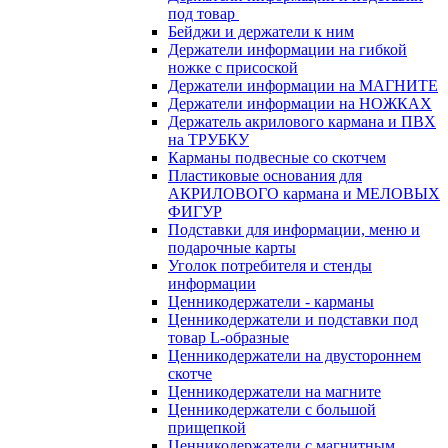
под товар
Бейджи и держатели к ним
Держатели информации на гибкой
ножке с присоской
Держатели информации на МАГНИТЕ
Держатели информации на НОЖКАХ
Держатель акрилового кармана и ПВХ
на ТРУБКУ
Карманы подвесные со скотчем
Пластиковые основания для
АКРИЛОВОГО кармана и МЕЛОВЫХ
ФИГУР
Подставки для информации, меню и
подарочные карты
Уголок потребителя и стенды
информации
Ценникодержатели - карманы
Ценникодержатели и подставки под
товар L-образные
Ценникодержатели на двустороннем
скотче
Ценникодержатели на магните
Ценникодержатели с большой
прищепкой
Ценникодержатели с магнитным