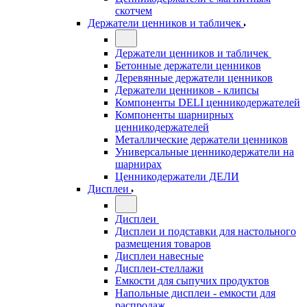
скотчем
Держатели ценников и табличек
Держатели ценников и табличек
Бетонные держатели ценников
Деревянные держатели ценников
Держатели ценников - клипсы
Компоненты DELI ценникодержателей
Компоненты шарнирных
ценникодержателей
Металлические держатели ценников
Универсальные ценникодержатели на
шарнирах
Ценникодержатели ДЕЛИ
Дисплеи
Дисплеи
Дисплеи и подставки для настольного
размещения товаров
Дисплеи навесные
Дисплеи-стеллажи
Емкости для сыпучих продуктов
Напольные дисплеи - емкости для
распродаж