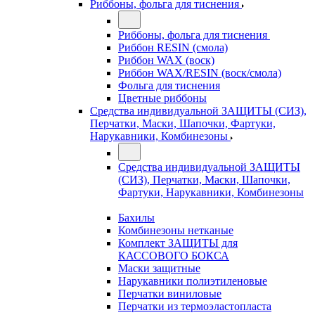
Риббоны, фольга для тиснения
Риббоны, фольга для тиснения
Риббон RESIN (смола)
Риббон WAX (воск)
Риббон WAX/RESIN (воск/смола)
Фольга для тиснения
Цветные риббоны
Средства индивидуальной ЗАЩИТЫ (СИЗ),
Перчатки, Маски, Шапочки, Фартуки,
Нарукавники, Комбинезоны
Средства индивидуальной ЗАЩИТЫ
(СИЗ), Перчатки, Маски, Шапочки,
Фартуки, Нарукавники, Комбинезоны
Бахилы
Комбинезоны нетканые
Комплект ЗАЩИТЫ для
КАССОВОГО БОКСА
Маски защитные
Нарукавники полиэтиленовые
Перчатки виниловые
Перчатки из термоэластопласта