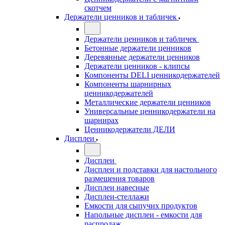
скотчем
Держатели ценников и табличек
Держатели ценников и табличек
Бетонные держатели ценников
Деревянные держатели ценников
Держатели ценников - клипсы
Компоненты DELI ценникодержателей
Компоненты шарнирных
ценникодержателей
Металлические держатели ценников
Универсальные ценникодержатели на
шарнирах
Ценникодержатели ДЕЛИ
Дисплеи
Дисплеи
Дисплеи и подставки для настольного
размещения товаров
Дисплеи навесные
Дисплеи-стеллажи
Емкости для сыпучих продуктов
Напольные дисплеи - емкости для
распродаж