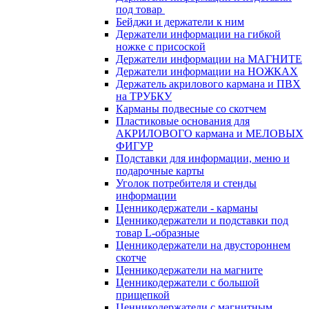
под товар
Бейджи и держатели к ним
Держатели информации на гибкой
ножке с присоской
Держатели информации на МАГНИТЕ
Держатели информации на НОЖКАХ
Держатель акрилового кармана и ПВХ
на ТРУБКУ
Карманы подвесные со скотчем
Пластиковые основания для
АКРИЛОВОГО кармана и МЕЛОВЫХ
ФИГУР
Подставки для информации, меню и
подарочные карты
Уголок потребителя и стенды
информации
Ценникодержатели - карманы
Ценникодержатели и подставки под
товар L-образные
Ценникодержатели на двустороннем
скотче
Ценникодержатели на магните
Ценникодержатели с большой
прищепкой
Ценникодержатели с магнитным