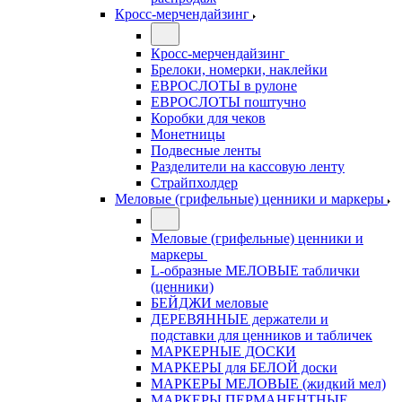
Кросс-мерчендайзинг
Кросс-мерчендайзинг
Брелоки, номерки, наклейки
ЕВРОСЛОТЫ в рулоне
ЕВРОСЛОТЫ поштучно
Коробки для чеков
Монетницы
Подвесные ленты
Разделители на кассовую ленту
Страйпхолдер
Меловые (грифельные) ценники и маркеры
Меловые (грифельные) ценники и
маркеры
L-образные МЕЛОВЫЕ таблички
(ценники)
БЕЙДЖИ меловые
ДЕРЕВЯННЫЕ держатели и
подставки для ценников и табличек
МАРКЕРНЫЕ ДОСКИ
МАРКЕРЫ для БЕЛОЙ доски
МАРКЕРЫ МЕЛОВЫЕ (жидкий мел)
МАРКЕРЫ ПЕРМАНЕНТНЫЕ