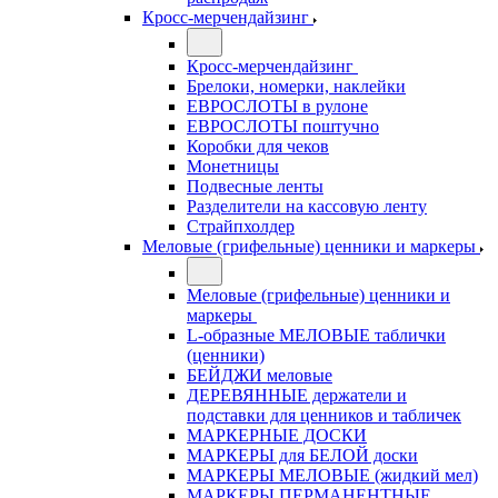
Кросс-мерчендайзинг
Кросс-мерчендайзинг
Брелоки, номерки, наклейки
ЕВРОСЛОТЫ в рулоне
ЕВРОСЛОТЫ поштучно
Коробки для чеков
Монетницы
Подвесные ленты
Разделители на кассовую ленту
Страйпхолдер
Меловые (грифельные) ценники и маркеры
Меловые (грифельные) ценники и
маркеры
L-образные МЕЛОВЫЕ таблички
(ценники)
БЕЙДЖИ меловые
ДЕРЕВЯННЫЕ держатели и
подставки для ценников и табличек
МАРКЕРНЫЕ ДОСКИ
МАРКЕРЫ для БЕЛОЙ доски
МАРКЕРЫ МЕЛОВЫЕ (жидкий мел)
МАРКЕРЫ ПЕРМАНЕНТНЫЕ