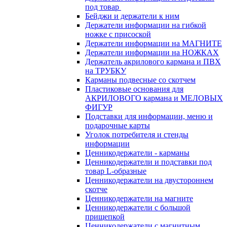
под товар
Бейджи и держатели к ним
Держатели информации на гибкой
ножке с присоской
Держатели информации на МАГНИТЕ
Держатели информации на НОЖКАХ
Держатель акрилового кармана и ПВХ
на ТРУБКУ
Карманы подвесные со скотчем
Пластиковые основания для
АКРИЛОВОГО кармана и МЕЛОВЫХ
ФИГУР
Подставки для информации, меню и
подарочные карты
Уголок потребителя и стенды
информации
Ценникодержатели - карманы
Ценникодержатели и подставки под
товар L-образные
Ценникодержатели на двустороннем
скотче
Ценникодержатели на магните
Ценникодержатели с большой
прищепкой
Ценникодержатели с магнитным