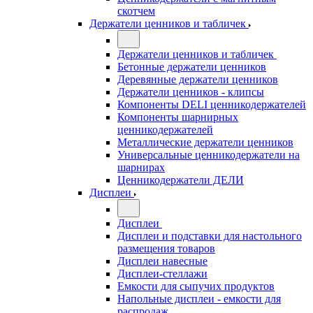
скотчем
Держатели ценников и табличек
Держатели ценников и табличек
Бетонные держатели ценников
Деревянные держатели ценников
Держатели ценников - клипсы
Компоненты DELI ценникодержателей
Компоненты шарнирных
ценникодержателей
Металлические держатели ценников
Универсальные ценникодержатели на
шарнирах
Ценникодержатели ДЕЛИ
Дисплеи
Дисплеи
Дисплеи и подставки для настольного
размещения товаров
Дисплеи навесные
Дисплеи-стеллажи
Емкости для сыпучих продуктов
Напольные дисплеи - емкости для
распродаж