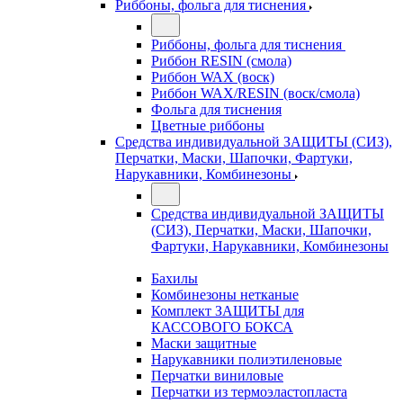
Риббоны, фольга для тиснения
Риббоны, фольга для тиснения
Риббон RESIN (смола)
Риббон WAX (воск)
Риббон WAX/RESIN (воск/смола)
Фольга для тиснения
Цветные риббоны
Средства индивидуальной ЗАЩИТЫ (СИЗ),
Перчатки, Маски, Шапочки, Фартуки,
Нарукавники, Комбинезоны
Средства индивидуальной ЗАЩИТЫ
(СИЗ), Перчатки, Маски, Шапочки,
Фартуки, Нарукавники, Комбинезоны
Бахилы
Комбинезоны нетканые
Комплект ЗАЩИТЫ для
КАССОВОГО БОКСА
Маски защитные
Нарукавники полиэтиленовые
Перчатки виниловые
Перчатки из термоэластопласта