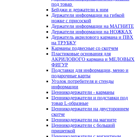
под товар
Бейджи и держатели к ним
Держатели информации на гибкой
ножке с присоской
Держатели информации на МАГНИТЕ
Держатели информации на НОЖКАХ
Держатель акрилового кармана и ПВХ
на ТРУБКУ
Карманы подвесные со скотчем
Пластиковые основания для
АКРИЛОВОГО кармана и МЕЛОВЫХ
ФИГУР
Подставки для информации, меню и
подарочные карты
Уголок потребителя и стенды
информации
Ценникодержатели - карманы
Ценникодержатели и подставки под
товар L-образные
Ценникодержатели на двустороннем
скотче
Ценникодержатели на магните
Ценникодержатели с большой
прищепкой
Ценникодержатели с магнитным