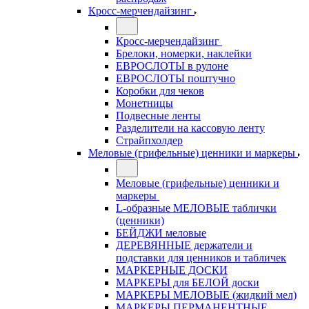
Кросс-мерчендайзинг
Кросс-мерчендайзинг
Брелоки, номерки, наклейки
ЕВРОСЛОТЫ в рулоне
ЕВРОСЛОТЫ поштучно
Коробки для чеков
Монетницы
Подвесные ленты
Разделители на кассовую ленту
Страйпхолдер
Меловые (грифельные) ценники и маркеры
Меловые (грифельные) ценники и
маркеры
L-образные МЕЛОВЫЕ таблички
(ценники)
БЕЙДЖИ меловые
ДЕРЕВЯННЫЕ держатели и
подставки для ценников и табличек
МАРКЕРНЫЕ ДОСКИ
МАРКЕРЫ для БЕЛОЙ доски
МАРКЕРЫ МЕЛОВЫЕ (жидкий мел)
МАРКЕРЫ ПЕРМАНЕНТНЫЕ