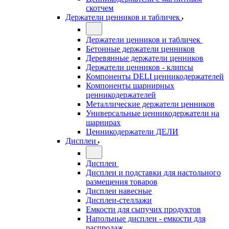
скотчем
Держатели ценников и табличек
Держатели ценников и табличек
Бетонные держатели ценников
Деревянные держатели ценников
Держатели ценников - клипсы
Компоненты DELI ценникодержателей
Компоненты шарнирных
ценникодержателей
Металлические держатели ценников
Универсальные ценникодержатели на
шарнирах
Ценникодержатели ДЕЛИ
Дисплеи
Дисплеи
Дисплеи и подставки для настольного
размещения товаров
Дисплеи навесные
Дисплеи-стеллажи
Емкости для сыпучих продуктов
Напольные дисплеи - емкости для
распродаж