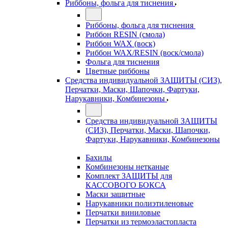
Риббоны, фольга для тиснения
Риббоны, фольга для тиснения
Риббон RESIN (смола)
Риббон WAX (воск)
Риббон WAX/RESIN (воск/смола)
Фольга для тиснения
Цветные риббоны
Средства индивидуальной ЗАЩИТЫ (СИЗ),
Перчатки, Маски, Шапочки, Фартуки,
Нарукавники, Комбинезоны
Средства индивидуальной ЗАЩИТЫ
(СИЗ), Перчатки, Маски, Шапочки,
Фартуки, Нарукавники, Комбинезоны
Бахилы
Комбинезоны нетканые
Комплект ЗАЩИТЫ для
КАССОВОГО БОКСА
Маски защитные
Нарукавники полиэтиленовые
Перчатки виниловые
Перчатки из термоэластопласта