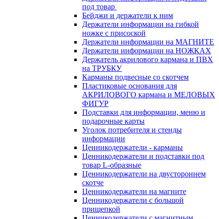
под товар
Бейджи и держатели к ним
Держатели информации на гибкой
ножке с присоской
Держатели информации на МАГНИТЕ
Держатели информации на НОЖКАХ
Держатель акрилового кармана и ПВХ
на ТРУБКУ
Карманы подвесные со скотчем
Пластиковые основания для
АКРИЛОВОГО кармана и МЕЛОВЫХ
ФИГУР
Подставки для информации, меню и
подарочные карты
Уголок потребителя и стенды
информации
Ценникодержатели - карманы
Ценникодержатели и подставки под
товар L-образные
Ценникодержатели на двустороннем
скотче
Ценникодержатели на магните
Ценникодержатели с большой
прищепкой
Ценникодержатели с магнитным