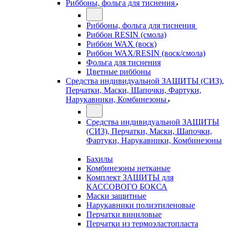
Риббоны, фольга для тиснения
Риббоны, фольга для тиснения
Риббон RESIN (смола)
Риббон WAX (воск)
Риббон WAX/RESIN (воск/смола)
Фольга для тиснения
Цветные риббоны
Средства индивидуальной ЗАЩИТЫ (СИЗ),
Перчатки, Маски, Шапочки, Фартуки,
Нарукавники, Комбинезоны
Средства индивидуальной ЗАЩИТЫ
(СИЗ), Перчатки, Маски, Шапочки,
Фартуки, Нарукавники, Комбинезоны
Бахилы
Комбинезоны нетканые
Комплект ЗАЩИТЫ для
КАССОВОГО БОКСА
Маски защитные
Нарукавники полиэтиленовые
Перчатки виниловые
Перчатки из термоэластопласта