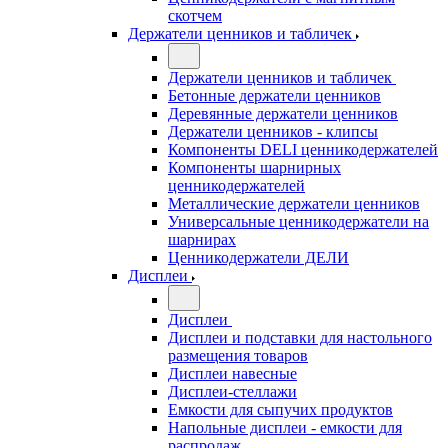
скотчем
Держатели ценников и табличек
Держатели ценников и табличек
Бетонные держатели ценников
Деревянные держатели ценников
Держатели ценников - клипсы
Компоненты DELI ценникодержателей
Компоненты шарнирных
ценникодержателей
Металлические держатели ценников
Универсальные ценникодержатели на
шарнирах
Ценникодержатели ДЕЛИ
Дисплеи
Дисплеи
Дисплеи и подставки для настольного
размещения товаров
Дисплеи навесные
Дисплеи-стеллажи
Емкости для сыпучих продуктов
Напольные дисплеи - емкости для
распродаж