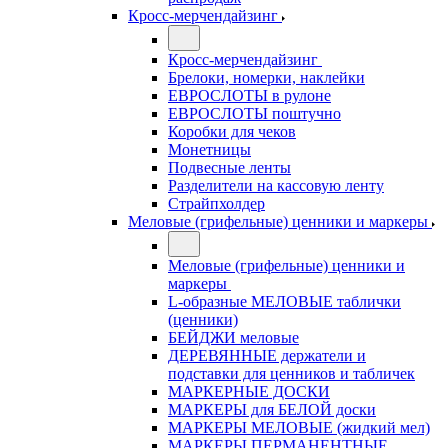
Кросс-мерчендайзинг
Кросс-мерчендайзинг
Брелоки, номерки, наклейки
ЕВРОСЛОТЫ в рулоне
ЕВРОСЛОТЫ поштучно
Коробки для чеков
Монетницы
Подвесные ленты
Разделители на кассовую ленту
Страйпхолдер
Меловые (грифельные) ценники и маркеры
Меловые (грифельные) ценники и
маркеры
L-образные МЕЛОВЫЕ таблички
(ценники)
БЕЙДЖИ меловые
ДЕРЕВЯННЫЕ держатели и
подставки для ценников и табличек
МАРКЕРНЫЕ ДОСКИ
МАРКЕРЫ для БЕЛОЙ доски
МАРКЕРЫ МЕЛОВЫЕ (жидкий мел)
МАРКЕРЫ ПЕРМАНЕНТНЫЕ