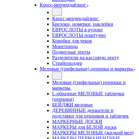
Кросс-мерчендайзинг
Кросс-мерчендайзинг
Брелоки, номерки, наклейки
ЕВРОСЛОТЫ в рулоне
ЕВРОСЛОТЫ поштучно
Коробки для чеков
Монетницы
Подвесные ленты
Разделители на кассовую ленту
Страйпхолдер
Меловые (грифельные) ценники и маркеры
Меловые (грифельные) ценники и
маркеры
L-образные МЕЛОВЫЕ таблички
(ценники)
БЕЙДЖИ меловые
ДЕРЕВЯННЫЕ держатели и
подставки для ценников и табличек
МАРКЕРНЫЕ ДОСКИ
МАРКЕРЫ для БЕЛОЙ доски
МАРКЕРЫ МЕЛОВЫЕ (жидкий мел)
МАРКЕРЫ ПЕРМАНЕНТНЫЕ