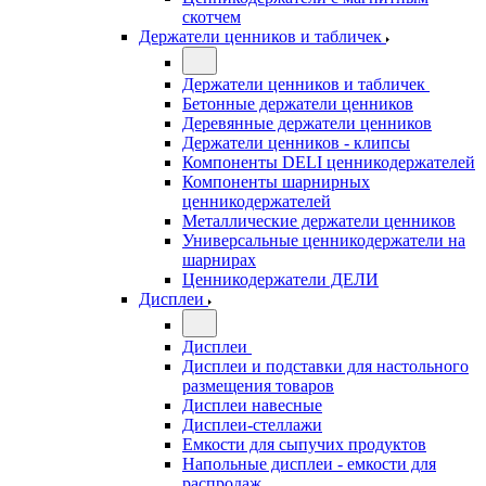
скотчем
Держатели ценников и табличек
Держатели ценников и табличек
Бетонные держатели ценников
Деревянные держатели ценников
Держатели ценников - клипсы
Компоненты DELI ценникодержателей
Компоненты шарнирных
ценникодержателей
Металлические держатели ценников
Универсальные ценникодержатели на
шарнирах
Ценникодержатели ДЕЛИ
Дисплеи
Дисплеи
Дисплеи и подставки для настольного
размещения товаров
Дисплеи навесные
Дисплеи-стеллажи
Емкости для сыпучих продуктов
Напольные дисплеи - емкости для
распродаж