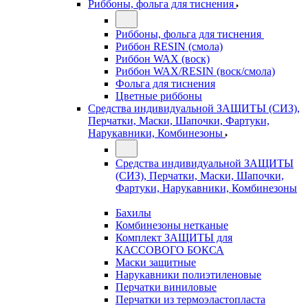
Риббоны, фольга для тиснения
Риббоны, фольга для тиснения
Риббон RESIN (смола)
Риббон WAX (воск)
Риббон WAX/RESIN (воск/смола)
Фольга для тиснения
Цветные риббоны
Средства индивидуальной ЗАЩИТЫ (СИЗ),
Перчатки, Маски, Шапочки, Фартуки,
Нарукавники, Комбинезоны
Средства индивидуальной ЗАЩИТЫ
(СИЗ), Перчатки, Маски, Шапочки,
Фартуки, Нарукавники, Комбинезоны
Бахилы
Комбинезоны нетканые
Комплект ЗАЩИТЫ для
КАССОВОГО БОКСА
Маски защитные
Нарукавники полиэтиленовые
Перчатки виниловые
Перчатки из термоэластопласта