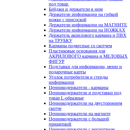
под товар
Бейджи и держатели к ним
Держатели информации на гибкой
ножке с присоской
Держатели информации на МАГНИТЕ
Держатели информации на НОЖКАХ
Держатель акрилового кармана и ПВХ
на ТРУБКУ
Карманы подвесные со скотчем
Пластиковые основания для
АКРИЛОВОГО кармана и МЕЛОВЫХ
ФИГУР
Подставки для информации, меню и
подарочные карты
Уголок потребителя и стенды
информации
Ценникодержатели - карманы
Ценникодержатели и подставки под
товар L-образные
Ценникодержатели на двустороннем
скотче
Ценникодержатели на магните
Ценникодержатели с большой
прищепкой
Ценникодержатели с магнитным