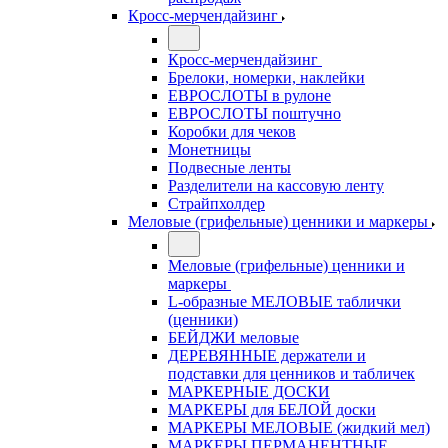
Кросс-мерчендайзинг
Кросс-мерчендайзинг
Брелоки, номерки, наклейки
ЕВРОСЛОТЫ в рулоне
ЕВРОСЛОТЫ поштучно
Коробки для чеков
Монетницы
Подвесные ленты
Разделители на кассовую ленту
Страйпхолдер
Меловые (грифельные) ценники и маркеры
Меловые (грифельные) ценники и
маркеры
L-образные МЕЛОВЫЕ таблички
(ценники)
БЕЙДЖИ меловые
ДЕРЕВЯННЫЕ держатели и
подставки для ценников и табличек
МАРКЕРНЫЕ ДОСКИ
МАРКЕРЫ для БЕЛОЙ доски
МАРКЕРЫ МЕЛОВЫЕ (жидкий мел)
МАРКЕРЫ ПЕРМАНЕНТНЫЕ