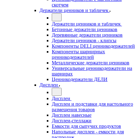
скотчем
Держатели ценников и табличек
Держатели ценников и табличек
Бетонные держатели ценников
Деревянные держатели ценников
Держатели ценников - клипсы
Компоненты DELI ценникодержателей
Компоненты шарнирных
ценникодержателей
Металлические держатели ценников
Универсальные ценникодержатели на
шарнирах
Ценникодержатели ДЕЛИ
Дисплеи
Дисплеи
Дисплеи и подставки для настольного
размещения товаров
Дисплеи навесные
Дисплеи-стеллажи
Емкости для сыпучих продуктов
Напольные дисплеи - емкости для
распродаж