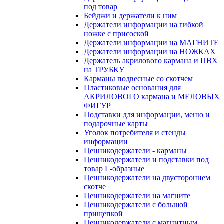
под товар
Бейджи и держатели к ним
Держатели информации на гибкой
ножке с присоской
Держатели информации на МАГНИТЕ
Держатели информации на НОЖКАХ
Держатель акрилового кармана и ПВХ
на ТРУБКУ
Карманы подвесные со скотчем
Пластиковые основания для
АКРИЛОВОГО кармана и МЕЛОВЫХ
ФИГУР
Подставки для информации, меню и
подарочные карты
Уголок потребителя и стенды
информации
Ценникодержатели - карманы
Ценникодержатели и подставки под
товар L-образные
Ценникодержатели на двустороннем
скотче
Ценникодержатели на магните
Ценникодержатели с большой
прищепкой
Ценникодержатели с магнитным