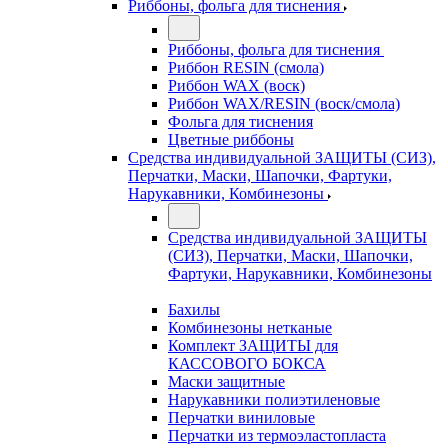
Риббоны, фольга для тиснения
Риббоны, фольга для тиснения
Риббон RESIN (смола)
Риббон WAX (воск)
Риббон WAX/RESIN (воск/смола)
Фольга для тиснения
Цветные риббоны
Средства индивидуальной ЗАЩИТЫ (СИЗ),
Перчатки, Маски, Шапочки, Фартуки,
Нарукавники, Комбинезоны
Средства индивидуальной ЗАЩИТЫ
(СИЗ), Перчатки, Маски, Шапочки,
Фартуки, Нарукавники, Комбинезоны
Бахилы
Комбинезоны нетканые
Комплект ЗАЩИТЫ для
КАССОВОГО БОКСА
Маски защитные
Нарукавники полиэтиленовые
Перчатки виниловые
Перчатки из термоэластопласта