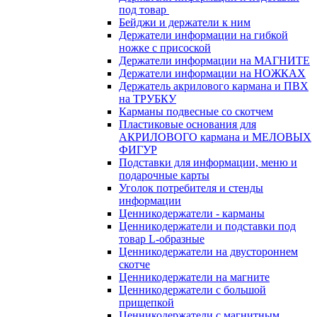
под товар
Бейджи и держатели к ним
Держатели информации на гибкой
ножке с присоской
Держатели информации на МАГНИТЕ
Держатели информации на НОЖКАХ
Держатель акрилового кармана и ПВХ
на ТРУБКУ
Карманы подвесные со скотчем
Пластиковые основания для
АКРИЛОВОГО кармана и МЕЛОВЫХ
ФИГУР
Подставки для информации, меню и
подарочные карты
Уголок потребителя и стенды
информации
Ценникодержатели - карманы
Ценникодержатели и подставки под
товар L-образные
Ценникодержатели на двустороннем
скотче
Ценникодержатели на магните
Ценникодержатели с большой
прищепкой
Ценникодержатели с магнитным