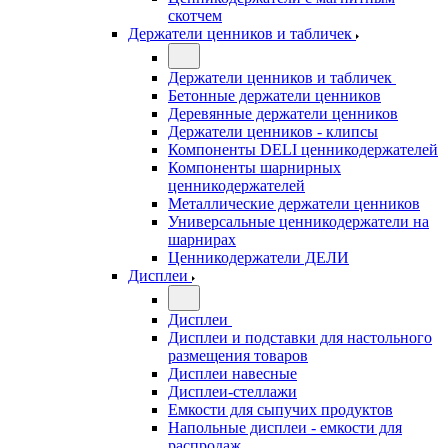
скотчем
Держатели ценников и табличек
Держатели ценников и табличек
Бетонные держатели ценников
Деревянные держатели ценников
Держатели ценников - клипсы
Компоненты DELI ценникодержателей
Компоненты шарнирных
ценникодержателей
Металлические держатели ценников
Универсальные ценникодержатели на
шарнирах
Ценникодержатели ДЕЛИ
Дисплеи
Дисплеи
Дисплеи и подставки для настольного
размещения товаров
Дисплеи навесные
Дисплеи-стеллажи
Емкости для сыпучих продуктов
Напольные дисплеи - емкости для
распродаж