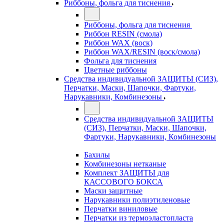
Риббоны, фольга для тиснения
Риббоны, фольга для тиснения
Риббон RESIN (смола)
Риббон WAX (воск)
Риббон WAX/RESIN (воск/смола)
Фольга для тиснения
Цветные риббоны
Средства индивидуальной ЗАЩИТЫ (СИЗ),
Перчатки, Маски, Шапочки, Фартуки,
Нарукавники, Комбинезоны
Средства индивидуальной ЗАЩИТЫ
(СИЗ), Перчатки, Маски, Шапочки,
Фартуки, Нарукавники, Комбинезоны
Бахилы
Комбинезоны нетканые
Комплект ЗАЩИТЫ для
КАССОВОГО БОКСА
Маски защитные
Нарукавники полиэтиленовые
Перчатки виниловые
Перчатки из термоэластопласта