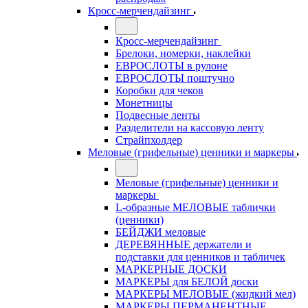
Кросс-мерчендайзинг
Кросс-мерчендайзинг
Брелоки, номерки, наклейки
ЕВРОСЛОТЫ в рулоне
ЕВРОСЛОТЫ поштучно
Коробки для чеков
Монетницы
Подвесные ленты
Разделители на кассовую ленту
Страйпхолдер
Меловые (грифельные) ценники и маркеры
Меловые (грифельные) ценники и
маркеры
L-образные МЕЛОВЫЕ таблички
(ценники)
БЕЙДЖИ меловые
ДЕРЕВЯННЫЕ держатели и
подставки для ценников и табличек
МАРКЕРНЫЕ ДОСКИ
МАРКЕРЫ для БЕЛОЙ доски
МАРКЕРЫ МЕЛОВЫЕ (жидкий мел)
МАРКЕРЫ ПЕРМАНЕНТНЫЕ