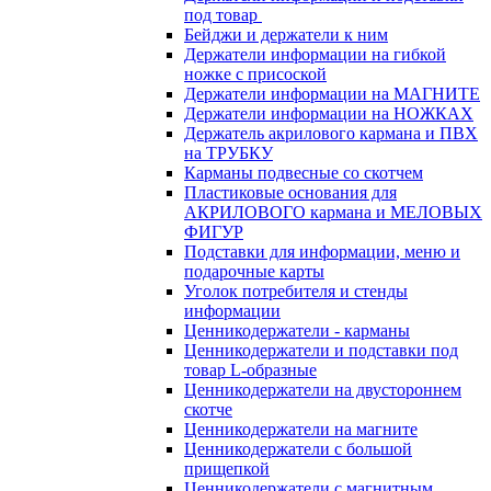
под товар
Бейджи и держатели к ним
Держатели информации на гибкой
ножке с присоской
Держатели информации на МАГНИТЕ
Держатели информации на НОЖКАХ
Держатель акрилового кармана и ПВХ
на ТРУБКУ
Карманы подвесные со скотчем
Пластиковые основания для
АКРИЛОВОГО кармана и МЕЛОВЫХ
ФИГУР
Подставки для информации, меню и
подарочные карты
Уголок потребителя и стенды
информации
Ценникодержатели - карманы
Ценникодержатели и подставки под
товар L-образные
Ценникодержатели на двустороннем
скотче
Ценникодержатели на магните
Ценникодержатели с большой
прищепкой
Ценникодержатели с магнитным