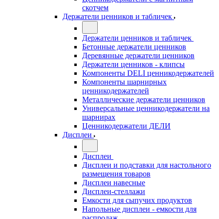
скотчем
Держатели ценников и табличек
Держатели ценников и табличек
Бетонные держатели ценников
Деревянные держатели ценников
Держатели ценников - клипсы
Компоненты DELI ценникодержателей
Компоненты шарнирных
ценникодержателей
Металлические держатели ценников
Универсальные ценникодержатели на
шарнирах
Ценникодержатели ДЕЛИ
Дисплеи
Дисплеи
Дисплеи и подставки для настольного
размещения товаров
Дисплеи навесные
Дисплеи-стеллажи
Емкости для сыпучих продуктов
Напольные дисплеи - емкости для
распродаж