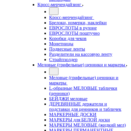
Кросс-мерчендайзинг
Кросс-мерчендайзинг
Брелоки, номерки, наклейки
ЕВРОСЛОТЫ в рулоне
ЕВРОСЛОТЫ поштучно
Коробки для чеков
Монетницы
Подвесные ленты
Разделители на кассовую ленту
Страйпхолдер
Меловые (грифельные) ценники и маркеры
Меловые (грифельные) ценники и
маркеры
L-образные МЕЛОВЫЕ таблички
(ценники)
БЕЙДЖИ меловые
ДЕРЕВЯННЫЕ держатели и
подставки для ценников и табличек
МАРКЕРНЫЕ ДОСКИ
МАРКЕРЫ для БЕЛОЙ доски
МАРКЕРЫ МЕЛОВЫЕ (жидкий мел)
МАРКЕРЫ ПЕРМАНЕНТНЫЕ