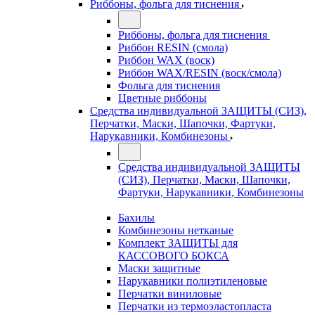
Риббоны, фольга для тиснения
Риббоны, фольга для тиснения
Риббон RESIN (смола)
Риббон WAX (воск)
Риббон WAX/RESIN (воск/смола)
Фольга для тиснения
Цветные риббоны
Средства индивидуальной ЗАЩИТЫ (СИЗ),
Перчатки, Маски, Шапочки, Фартуки,
Нарукавники, Комбинезоны
Средства индивидуальной ЗАЩИТЫ
(СИЗ), Перчатки, Маски, Шапочки,
Фартуки, Нарукавники, Комбинезоны
Бахилы
Комбинезоны нетканые
Комплект ЗАЩИТЫ для
КАССОВОГО БОКСА
Маски защитные
Нарукавники полиэтиленовые
Перчатки виниловые
Перчатки из термоэластопласта